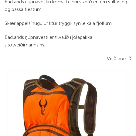
Badlands rjúpnavestin koma í einni stærð en eru stillanleg
og passa flestum.
Skær appelsínugulur litur tryggir sýnileika á fjöllum.
Badlands rjúpnavesti er tilvalið í jólapakka
skotveiðimannsins.
Veiðihornið