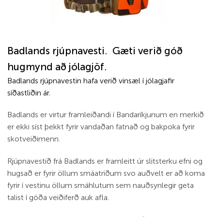
Badlands rjúpnavesti. Gæti verið góð
hugmynd að jólagjöf.
Badlands rjúpnavestin hafa verið vinsæl í jólagjafir
síðastliðin ár.
Badlands er virtur framleiðandi í Bandaríkjunum en merkið
er ekki síst þekkt fyrir vandaðan fatnað og bakpoka fyrir
skotveiðimenn.
Rjúpnavestið frá Badlands er framleitt úr slitsterku efni og
hugsað er fyrir öllum smáatriðum svo auðvelt er að koma
fyrir í vestinu öllum smáhlutum sem nauðsynlegir geta
talist í góða veiðiferð auk afla.