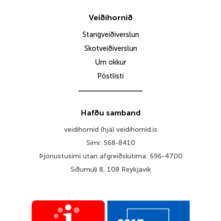
Veiðihornið
Stangveiðiverslun
Skotveiðiverslun
Um okkur
Póstlisti
Hafðu samband
veidihornid (hjá) veidihornid.is
Sími: 568-8410
Þjónustusími utan afgreiðslutíma: 696-4700
Síðumúli 8, 108 Reykjavík