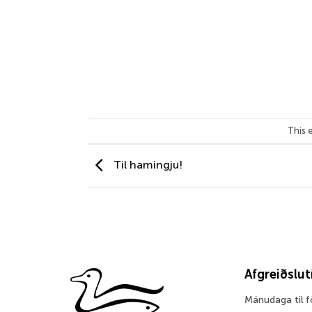
This 
Til hamingju!
Afgreiðslu
Mánudaga til 