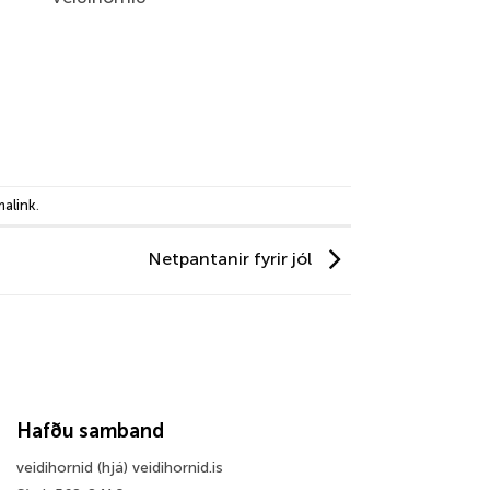
alink
.
Netpantanir fyrir jól
Hafðu samband
veidihornid (hjá) veidihornid.is