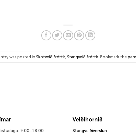
entry was posted in
Skotveiðifréttir
,
Stangveiðifréttir
. Bookmark the
perm
tímar
Veiðihornið
föstudaga: 9:00–18:00
Stangveiðiverslun