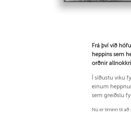
Frá því við hóf
heppins sem hef
orðnir allnokkri
Í síðustu viku 
einum heppn
sem greiðslu fy
Nú er tíminn til að