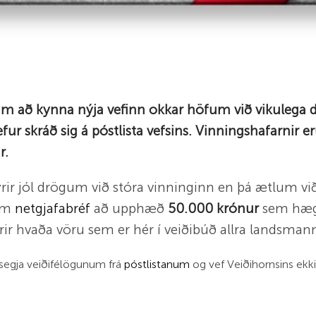
um að kynna nýja vefinn okkar höfum við vikulega d
ur skráð sig á póstlista vefsins. Vinningshafarnir e
r.
fyrir jól drögum við stóra vinninginn en þá ætlum vi
um
netgjafabréf
að upphæð
50.000 krónur
sem hægt
rir hvaða vöru sem er hér í veiðibúð allra landsman
 segja veiðifélögunum frá
póstlistanum
og vef Veiðihornsins ekki