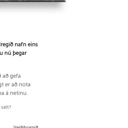
regið nafn eins
ru nú þegar
ð að gefa
 er að nota
na á netinu.
 satt?
Veiðihornið