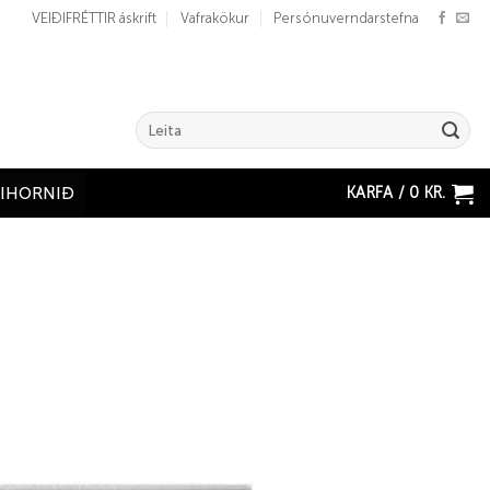
VEIÐIFRÉTTIR áskrift
Vafrakökur
Persónuverndarstefna
Search
for:
KARFA /
0
KR.
ÐIHORNIÐ