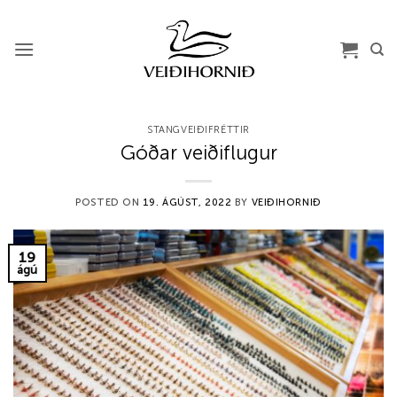
Skip
to
content
STANGVEIÐIFRÉTTIR
Góðar veiðiflugur
POSTED ON
19. ÁGÚST, 2022
BY
VEIÐIHORNIÐ
19
ágú