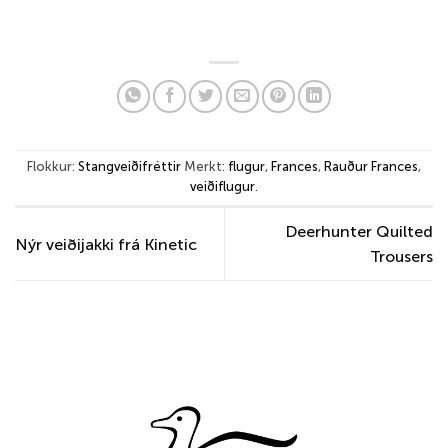
Flokkur:
Stangveiðifréttir
Merkt:
flugur
,
Frances
,
Rauður Frances
,
veiðiflugur
.
Deerhunter Quilted
Nýr veiðijakki frá Kinetic
Trousers