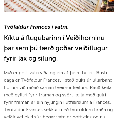
Tvöfaldur Frances í vatni.
Kíktu á flugubarinn í Veiðihorninu
þar sem þú færð góðar veiðiflugur
fyrir lax og silung.
Það er gott vatn víða og ein af þeim betri síðustu
daga er Tvöfaldur Frances. Í stað búks úr ullarbandi
höfum við raðað saman tveimur keilum; Rauð keila
með gylltri fyrir framan og svört keila með gulri
fyrir framan er ein nýjungin í útfærslum á Frances.
Tvöfaldur Frances sekkur með tvöföldum hraða og
veiðir vel ekki síst þegar vatn er gott eins og nú.