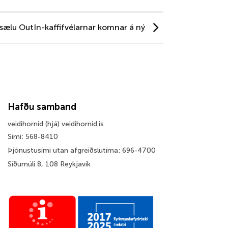
sælu OutIn-kaffifvélarnar komnar á ný
Hafðu samband
veidihornid (hjá) veidihornid.is
Sími: 568-8410
Þjónustusími utan afgreiðslutíma: 696-4700
Síðumúli 8, 108 Reykjavík