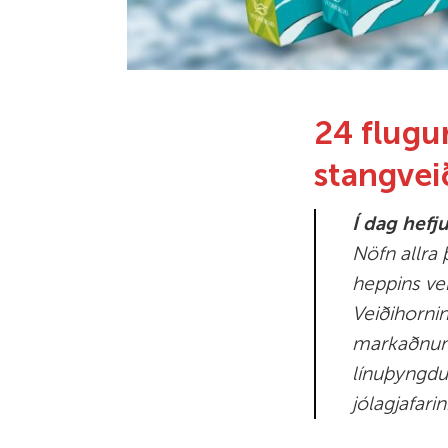
24 flugur
stangvei
Í dag hefj
Nöfn allra 
heppins ve
Veiðihornin
markaðnu
línuþyngdum
jólagjafari