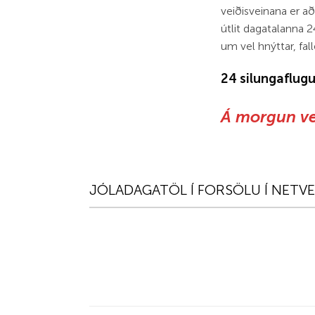
veiðisveinana er a
útlit dagatalanna 24
um vel hnýttar, fal
24 silungaflugur
Á morgun ver
JÓLADAGATÖL Í FORSÖLU Í NETV