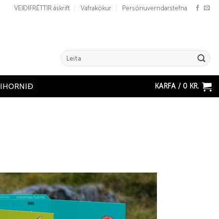
VEIÐIFRÉTTIR áskrift
Vafrakökur
Persónuverndarstefna
Search
for:
KARFA /
0
KR.
ÐIHORNIÐ