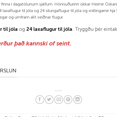
ð finna í dagatölunum sjálfum. Hönnuðurinn okkar Heimir Óskar
 laxaflugur til jóla og 24 silungaflugur til jóla og snillingarnir hj
legar og umfram allt veiðnar flugur.
 til jóla
og
24 laxaflugur til jóla
. Tryggðu þér eintak 
ður það kannski of seint.
ERSLUN