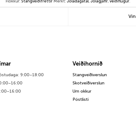
Flokkur:
Stangveiðifréttir
Merkt:
Jóladagatal
,
Jólagjafir
,
veiðiflugur
.
Vin
tímar
Veiðihornið
föstudaga: 9:00–18:00
Stangveiðiverslun
0:00–16:00
Skotveiðiverslun
0:00–16:00
Um okkur
Póstlisti