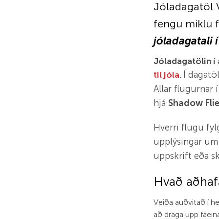
Jóladagatöl 
fengu miklu f
jóladagatali í
Jóladagatölin í 
til jóla
.
Í dagatöl
Allar flugurnar
hjá
Shadow Fli
Hverri flugu fy
upplýsingar um
uppskrift eða s
Hvað aðhafa
Veiða auðvitað í h
að draga upp fáeina