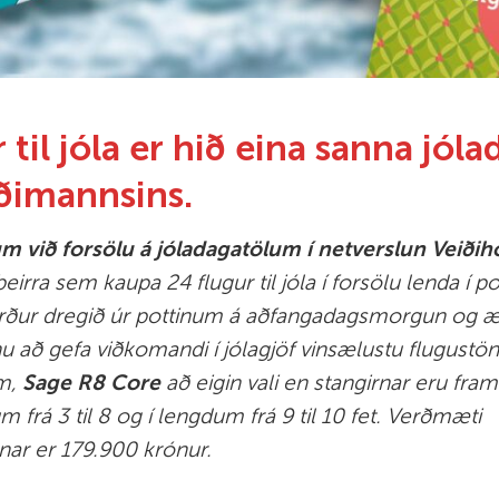
 til jóla er hið eina sanna jóla
ðimannsins.
um við forsölu á jóladagatölum í netverslun Veiðih
þeirra sem kaupa 24 flugur til jóla í forsölu lenda í po
rður dregið úr pottinum á aðfangadagsmorgun og æt
u að gefa viðkomandi í jólagjöf vinsælustu flugustön
m,
Sage R8 Core
að eigin vali en stangirnar eru fram
 frá 3 til 8 og í lengdum frá 9 til 10 fet. Verðmæti
nnar er 179.900 krónur.