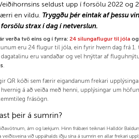
Veiðihornsins seldust upp í forsölu 2022 og 
ærri en vildu.
Tryggðu þér eintak af þessu vi
 forsölu strax í dag í netverslun.
ár verða tvö eins og í fyrra:
24 silungaflugur til jóla
o
unum eru 24 flugur til jóla, ein fyrir hvern dag frá 1.
 í dagatalinu eru vandaðar og vel hnýttar af fluguhn
es
.
lgir QR kóði sem færir eigandanum frekari upplýsinga
 hvernig á að veiða með henni, upplýsingar um höfu
kemmtileg frásögn.
st þeir á sumrin?
eiðavötnum, ám og lækjum. Hinn frábæri teiknari Halldór Baldur
 veiðisveina við uppáhalds iðju sína á sumrin en allar frekari up