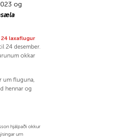
2023 og
nsæla
g
24 laxaflugur
 til 24 desember.
ýturunum okkar
r um fluguna,
nd hennar og
sson hjálpaði okkur
plýsingar um