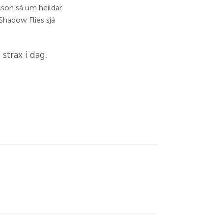
sson sá um heildar
á Shadow Flies sjá
strax í dag.