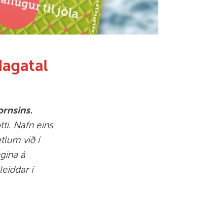
dagatal
ornsins.
tti. Nafn eins
lum við í
gina á
leiddar í