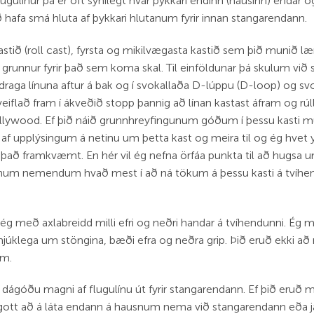
lugulínur þá er oft sýnilegt hvar þykkari endinn (hausinn) endar o
að hafa smá hluta af þykkari hlutanum fyrir innan stangarendann.
kastið (roll cast), fyrsta og mikilvægasta kastið sem þið munið læ
r grunnur fyrir það sem koma skal. Til einföldunar þá skulum við s
 draga línuna aftur á bak og í svokallaða D-lúppu (D-loop) og sv
eiflað fram í ákveðið stopp þannig að línan kastast áfram og rúll
Hollywood. Ef þið náið grunnhreyfingunum góðum í þessu kasti mun
 af upplýsingum á netinu um þetta kast og meira til og ég hvet yk
 á það framkvæmt. En hér vil ég nefna örfáa punkta til að hugsa
um nemendum hvað mest í að ná tökum á þessu kasti á tvíhendu
 ég með axlabreidd milli efri og neðri handar á tvíhendunni. Ég 
júklega um stöngina, bæði efra og neðra grip. Þið eruð ekki að 
um.
 dágóðu magni af flugulínu út fyrir stangarendann. Ef þið eruð
gott að á láta endann á hausnum nema við stangarendann eða jafn