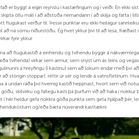
fað er byggt á eigin reynslu í kastæfingum og í veiði. En ekki sís
skipta öllu máli í að aðstoða nemandann í að skilja og fatta í 
t flugukast verður til. Þessir punktar eru ekki heilagur sannleik
il að ná sömu niðurstöðu. Ég hvet ykkur því til að lesa, fræðast 
rkar fyrir ykkur.
 nefna að flugukastið á einhendu og tvíhendu byggir á nákvæml
eða tvíhenda) virkar sem armur, sem snýst um ás (eins og vegasa
ulínunni á hreyfingu (í kastinu) sem að lokum endar með því að 
r að stöngin stoppar), réttir úr sér og lendir á vatnsfletinum. Hv
á undan ráða því hvernig kastið heppnast, hvort sem við not
á góðu, skilvirku og fallegu kasti þá þurfum við að haka í nokkur
út í hér heldur gefa nokkra góða punkta sem geta hjálpað þér, le
tvíhenduköstum og/eða bæta núverandi kasttækni.