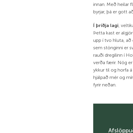
innan. Með heilar f
byrjar, þá er gott 
Í þriðja lagi
, velti
Þetta kast er algjö
upp í tvo hluta, að
sem stönginni er sv
rauði dregilinn í 
verða færir. Nóg er
ykkur til og horfa
hjálpað mér og mín
fyrir neðan.
Afslöppuð