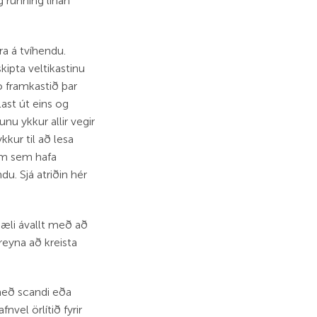
g running línan
ra á tvíhendu.
kipta veltikastinu
o framkastið þar
ast út eins og
u ykkur allir vegir
kur til að lesa
 um sem hafa
. Sjá atriðin hér
mæli ávallt með að
reyna að kreista
 með scandi eða
vel örlítið fyrir