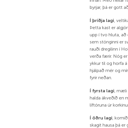
innan. Með heilar f
byrjar, þá er gott 
Í þriðja lagi
, velti
Þetta kast er algjö
upp í tvo hluta, að
sem stönginni er sv
rauði dregilinn í 
verða færir. Nóg er
ykkur til og horfa
hjálpað mér og mín
fyrir neðan.
Í fyrsta lagi
, mæli
halda ákveðið en m
líftóruna úr korkin
Í öðru lagi
, komið
skagit hausa þá er 