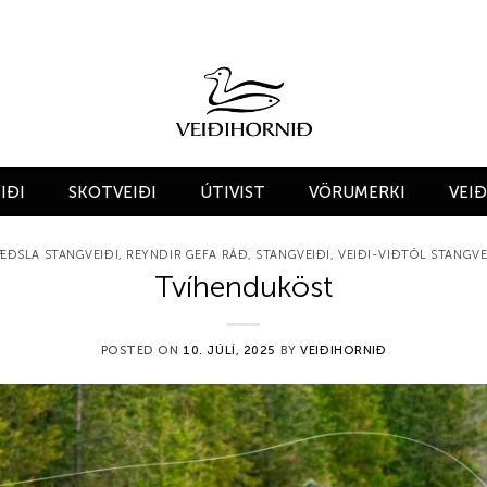
IÐI
SKOTVEIÐI
ÚTIVIST
VÖRUMERKI
VEI
ÆÐSLA STANGVEIÐI
,
REYNDIR GEFA RÁÐ
,
STANGVEIÐI
,
VEIÐI-VIÐTÖL STANGVE
Tvíhenduköst
POSTED ON
10. JÚLÍ, 2025
BY
VEIÐIHORNIÐ