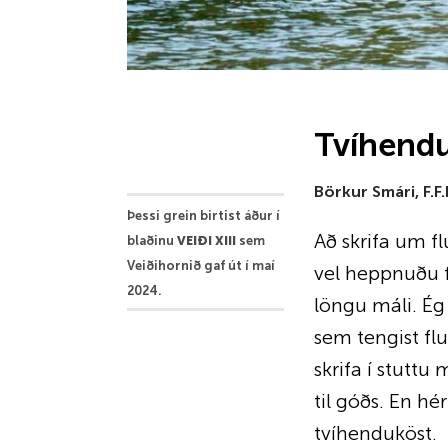
Tvíhend
Börkur Smári, F.F
Þessi grein birt­ist áður í
Að skrifa um fl
blaðinu
VEIÐI XIII
sem
Veiðihornið gaf út í maí
vel heppnuðu f
2024.
löngu máli. Ég 
sem tengist flu
skrifa í stuttu
til góðs. En hé
tvíhenduköst.