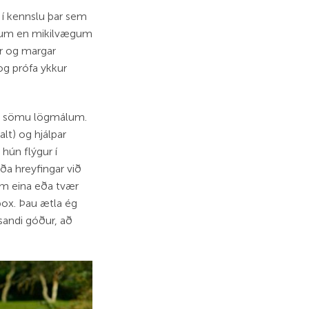
t í kennslu þar sem
litlum en mikilvægum
ur og margar
og prófa ykkur
ega sömu lögmálum.
lt) og hjálpar
hún flýgur í
aða hreyfingar við
um eina eða tvær
 box. Þau ætla ég
sandi góður, að