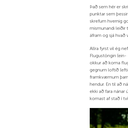
Það sem hér er skri
punktar sem þessir 
skrefum hvernig got
mismunandi leiðir t
áfram og sjá hvað vi
Allra fyrst vil ég
Flugustöngin (ein- 
okkur að koma flug
gegnum loftið (efti
framkvæmum þarna 
hendur. En til að n
ekki að fara nánar 
komast af stað í 