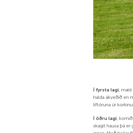
Í fyrsta lagi
, mæli
halda ákveðið en m
líftóruna úr korkin
Í öðru lagi
, komið
skagit hausa þá er 