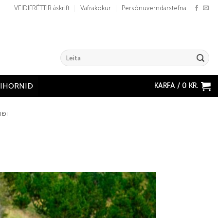
VEIÐIFRÉTTIR áskrift
Vafrakökur
Persónuverndarstefna
Search
for:
KARFA /
0
KR.
ÐIHORNIÐ
IÐI