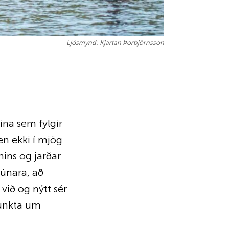
Ljósmynd: Kjartan Þorbjörnsson
ina sem fylgir
en ekki í mjög
mins og jarðar
núnara, að
 við og nýtt sér
punkta um