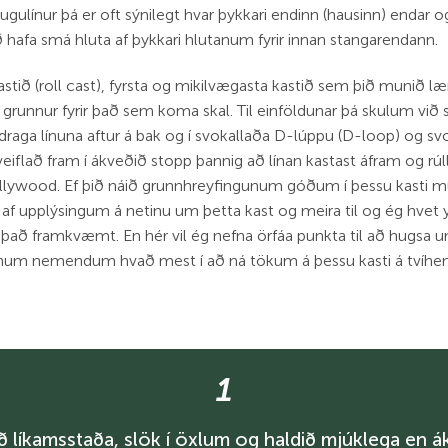
lugulínur þá er oft sýnilegt hvar þykkari endinn (hausinn) endar o
að hafa smá hluta af þykkari hlutanum fyrir innan stangarendann.
kastið (roll cast), fyrsta og mikilvægasta kastið sem þið munið læ
r grunnur fyrir það sem koma skal. Til einföldunar þá skulum við s
 draga línuna aftur á bak og í svokallaða D-lúppu (D-loop) og sv
eiflað fram í ákveðið stopp þannig að línan kastast áfram og rúll
Hollywood. Ef þið náið grunnhreyfingunum góðum í þessu kasti mun
 af upplýsingum á netinu um þetta kast og meira til og ég hvet yk
 á það framkvæmt. En hér vil ég nefna örfáa punkta til að hugsa
um nemendum hvað mest í að ná tökum á þessu kasti á tvíhendu
1
 líkamsstaða, slök í öxlum og haldið mjúklega en 