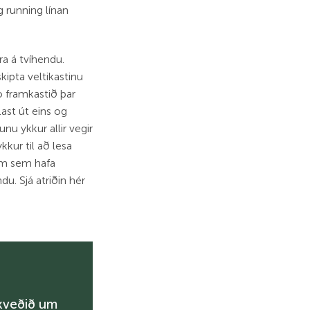
g running línan
ra á tvíhendu.
kipta veltikastinu
o framkastið þar
ast út eins og
u ykkur allir vegir
kur til að lesa
 um sem hafa
. Sjá atriðin hér
ákveðið um