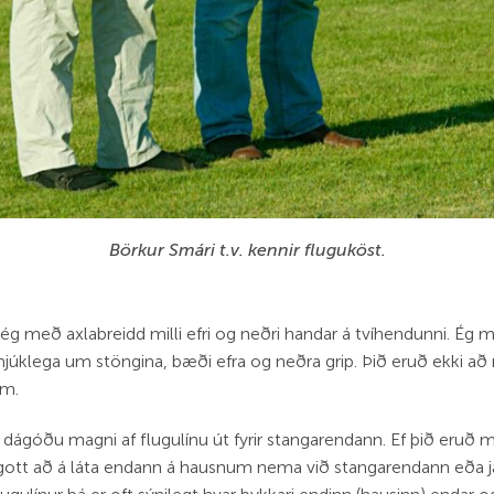
Börkur Smári t.v. kennir fluguköst.
 ég með axlabreidd milli efri og neðri handar á tvíhendunni. Ég 
júklega um stöngina, bæði efra og neðra grip. Þið eruð ekki að 
um.
 dágóðu magni af flugulínu út fyrir stangarendann. Ef þið eruð
gott að á láta endann á hausnum nema við stangarendann eða jafn