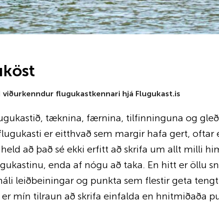
uköst
.I viðurkenndur flugukastkennari hjá Flugukast.is
ugukastið, tæknina, færnina, tilfinninguna og gleð
lugukasti er eitthvað sem margir hafa gert, oftar 
held að það sé ekki erfitt að skrifa um allt milli hi
gukastinu, enda af nógu að taka. En hitt er öllu s
 máli leiðbeiningar og punkta sem flestir geta tengt
r er mín tilraun að skrifa einfalda en hnitmiðaða 