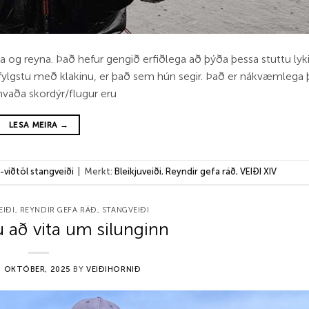
 og reyna. Það hefur gengið erfiðlega að þýða þessa stuttu lyk
ð, fylgstu með klakinu, er það sem hún segir. Það er nákvæmleg
hvaða skordýr/flugur eru
LESA MEIRA
→
-viðtöl stangveiði
|
Merkt:
Bleikjuveiði
,
Reyndir gefa ráð
,
VEIÐI XIV
EIÐI
,
REYNDIR GEFA RÁÐ
,
STANGVEIÐI
u að vita um silunginn
. OKTÓBER, 2025
BY
VEIÐIHORNIÐ