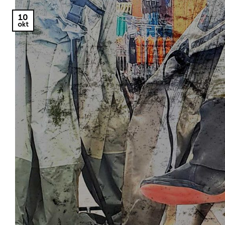
10
okt