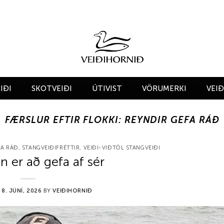
IÐI
SKOTVEIÐI
ÚTIVIST
VÖRUMERKI
VEI
FÆRSLUR EFTIR FLOKKI:
REYNDIR GEFA RÁÐ
FA RÁÐ
,
STANGVEIÐIFRÉTTIR
,
VEIÐI-VIÐTÖL STANGVEIÐI
n er að gefa af sér
N
8. JÚNÍ, 2026
BY
VEIÐIHORNIÐ