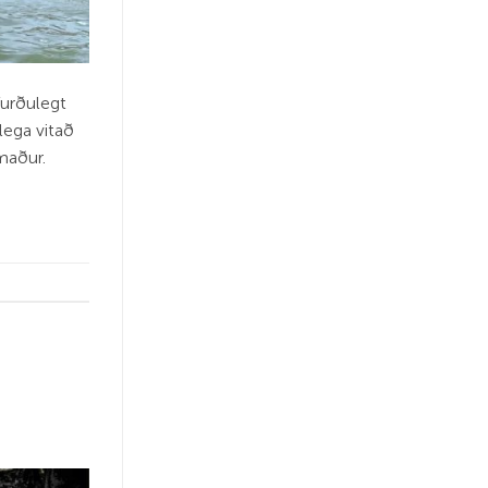
 furðulegt
lega vitað
maður.