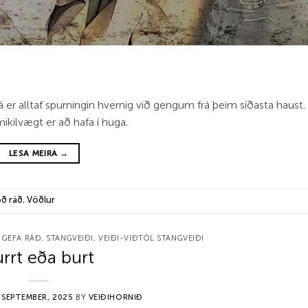
 Þá er alltaf spurningin hvernig við gengum frá þeim síðasta haust
ikilvægt er að hafa í huga.
LESA MEIRA
→
ð ráð
,
Vöðlur
 GEFA RÁÐ
,
STANGVEIÐI
,
VEIÐI-VIÐTÖL STANGVEIÐI
rrt eða burt
 SEPTEMBER, 2025
BY
VEIÐIHORNIÐ