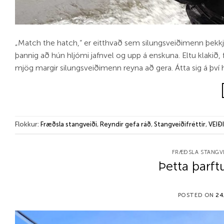
„Match the hatch,“ er eitthvað sem silungsveiðimenn þekkja
þannig að hún hljómi jafnvel og upp á enskuna. Eltu klaki
mjög margir silungsveiðimenn reyna að gera. Átta sig á því 
Flokkur:
Fræðsla stangveiði
,
Reyndir gefa ráð
,
Stangveiðifréttir
,
VEIÐI
FRÆÐSLA STANGV
Þetta þarft
POSTED ON
24