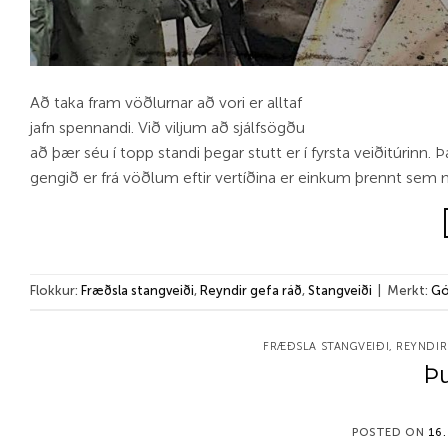
Að taka fram vöðlurnar að vori er alltaf
jafn spennandi. Við viljum að sjálfsögðu
að þær séu í topp standi þegar stutt er í fyrsta veiðitúrinn.
gengið er frá vöðlum eftir vertíðina er einkum þrennt sem m
Flokkur:
Fræðsla stangveiði
,
Reyndir gefa ráð
,
Stangveiði
|
Merkt:
Gó
FRÆÐSLA STANGVEIÐI
,
REYNDIR
Þu
POSTED ON
16.