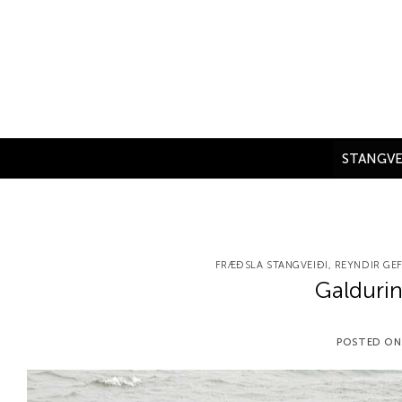
Skip
to
content
STANGVE
FRÆÐSLA STANGVEIÐI
,
REYNDIR GE
Galdurin
POSTED O