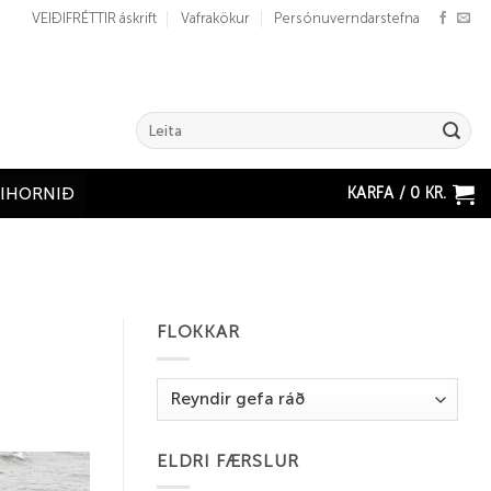
VEIÐIFRÉTTIR áskrift
Vafrakökur
Persónuverndarstefna
Search
for:
KARFA /
0
KR.
ÐIHORNIÐ
FLOKKAR
Flokkar
ELDRI FÆRSLUR