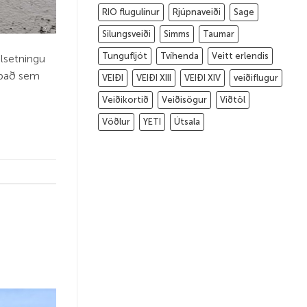
RIO flugulínur
Rjúpnaveiði
Sage
Silungsveiði
Simms
Taumar
Tungufljót
Tvíhenda
Veitt erlendis
ilsetningu
a það sem
VEIÐI
VEIÐI XIII
VEIÐI XIV
veiðiflugur
Veiðikortið
Veiðisögur
Viðtöl
Vöðlur
YETI
Útsala