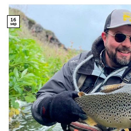
16
sep