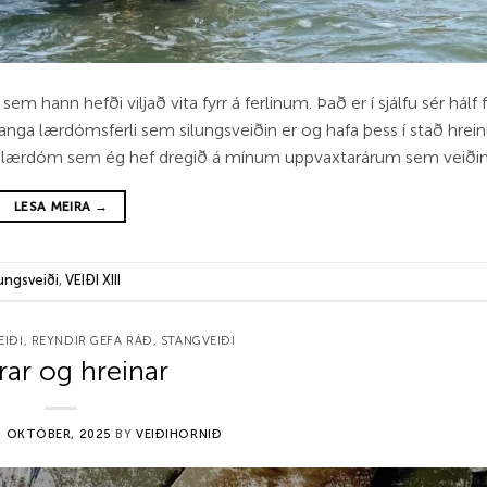
sem hann hefði viljað vita fyrr á ferlinum. Það er í sjálfu sér hálf
langa lærdómsferli sem silungsveiðin er og hafa þess í stað hrein
n þann lærdóm sem ég hef dregið á mínum uppvaxtarárum sem veiði
LESA MEIRA
→
lungsveiði
,
VEIÐI XIII
EIÐI
,
REYNDIR GEFA RÁÐ
,
STANGVEIÐI
rar og hreinar
. OKTÓBER, 2025
BY
VEIÐIHORNIÐ