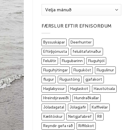
Eldri
færslur
FÆRSLUR EFTIR EFNISORÐUM
Byssuskápar
Deerhunter
Eftirþjónusta
felulitafatnaður
Felulitir
Flugubarinn
Fluguhjól
Fluguhýtingar
Fluguköst
Flugulínur
flugur
Flugustöng
gjafakort
Haglabyssur
Haglaskot
Haustútsala
Hreindýraveiði
Hundraðkallar
Jóladagatal
Jólagjafir
Kaffivélar
Kælitöskur
Netgjafabréf
R8
Reyndir gefa ráð
Riffilskot