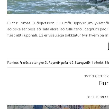
Ólafur Tómas Guðbjartsson, Óli urriði, upplýsir um lykilatriði 
að óska sér þess að hafa aldrei að fullu farið í gegnum það 
flest allt í upphafi. Ég er vissulega þakklátur fyrir hver
Flokkur:
Fræðsla stangveiði
,
Reyndir gefa ráð
,
Stangveiði
|
Merkt:
Si
FRÆÐSLA STANGV
Þur
POSTED ON
10