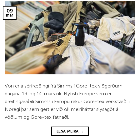
09
mar
Von er á sérfræðingi frá Simms í Gore-tex viðgerðum
dagana 13. og 14. mars nk. Flyfish Europe sem er
dreifingaraðili Simms í Evrópu rekur Gore-tex verkstæði í
Noregi þar sem gert er við öll meiriháttar slysagöt á
vöðlum og Gore-tex fatnaði.
LESA MEIRA
→