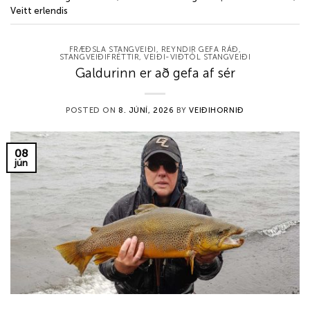
Veitt erlendis
FRÆÐSLA STANGVEIÐI
,
REYNDIR GEFA RÁÐ
,
STANGVEIÐIFRÉTTIR
,
VEIÐI-VIÐTÖL STANGVEIÐI
Galdurinn er að gefa af sér
POSTED ON
8. JÚNÍ, 2026
BY
VEIÐIHORNIÐ
08
jún