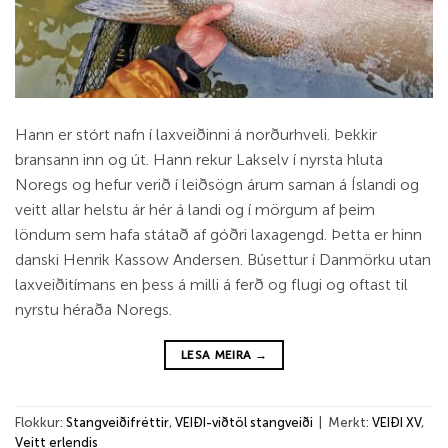
Hann er stórt nafn í laxveiðinni á norðurhveli. Þekkir
bransann inn og út. Hann rekur Lakselv í nyrsta hluta
Noregs og hefur verið í leiðsögn árum saman á Íslandi og
veitt allar helstu ár hér á landi og í mörgum af þeim
löndum sem hafa státað af góðri laxagengd. Þetta er hinn
danski Henrik Kassow Andersen. Búsettur í Danmörku utan
laxveiðitímans en þess á milli á ferð og flugi og oftast til
nyrstu héraða Noregs.
LESA MEIRA
→
Flokkur:
Stangveiðifréttir
,
VEIÐI-viðtöl stangveiði
|
Merkt:
VEIÐI XV
,
Veitt erlendis