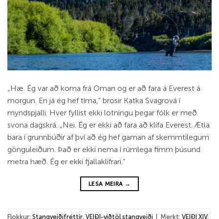
„Hæ. Ég var að koma frá Oman og er að fara á Everest á
morgun. En já ég hef tíma,“ brosir Katka Svagrová í
myndspjalli. Hver fyllist ekki lotningu þegar fólk er með
svona dagskrá. „Nei. Ég er ekki að fara að klífa Everest. Ætla
bara í grunnbúðir af því að ég hef gaman af skemmtilegum
gönguleiðum. Það er ekki nema í rúmlega fimm þúsund
metra hæð. Ég er ekki fjallaklifrari.“
LESA MEIRA
→
Flokkur:
Stangveiðifréttir
,
VEIÐI-viðtöl stangveiði
|
Merkt:
VEIÐI XIV
,