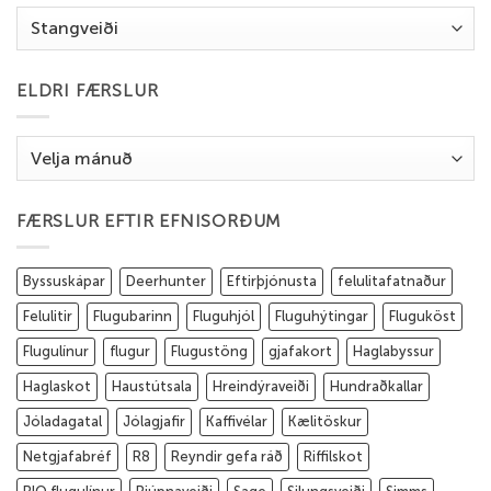
Flokkar
ELDRI FÆRSLUR
Eldri
færslur
FÆRSLUR EFTIR EFNISORÐUM
Byssuskápar
Deerhunter
Eftirþjónusta
felulitafatnaður
Felulitir
Flugubarinn
Fluguhjól
Fluguhýtingar
Fluguköst
Flugulínur
flugur
Flugustöng
gjafakort
Haglabyssur
Haglaskot
Haustútsala
Hreindýraveiði
Hundraðkallar
Jóladagatal
Jólagjafir
Kaffivélar
Kælitöskur
Netgjafabréf
R8
Reyndir gefa ráð
Riffilskot