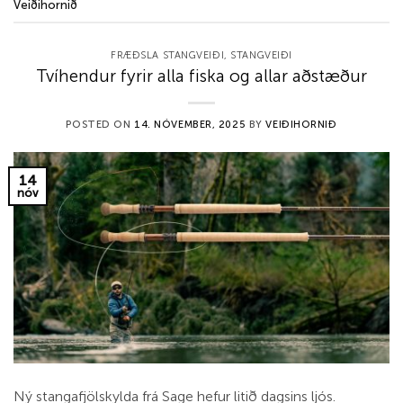
Veiðihornið
FRÆÐSLA STANGVEIÐI
,
STANGVEIÐI
Tvíhendur fyrir alla fiska og allar aðstæður
POSTED ON
14. NÓVEMBER, 2025
BY
VEIÐIHORNIÐ
14
nóv
Ný stangafjölskylda frá Sage hefur litið dagsins ljós.