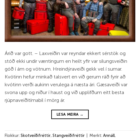
Árið var gott. – Laxveiðin var reyndar ekkert sérstök og
stóð ekki undir væntingum en heilt yfir var silungsveiðin
góð í ám og vötnum. Hreindýraveiði gekk vel í sumar.
Kvótinn hefur minkað talsvert en við gerum ráð fyrir að
kvótinn verði aukinn verulega á næsta ári. Gæsaveiði var
svona upp og niður í haust og við upplifðum eitt besta
rjúpnaveiðitímabil í mörg ár.
LESA MEIRA
→
Flokkur:
Skotveiðifréttir
,
Stangveiðifréttir
|
Merkt:
Annáll
,