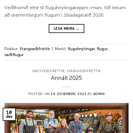
Veiðihornið efnir til fluguhnýtingakeppni í mars. Við leitum
að skemmtilegum flugum í Jóladagatalið 2026.
LESA MEIRA
→
Flokkur:
Stangveiðifréttir
|
Merkt:
fluguhnýtingar
,
flugur
,
veiðiflugur
SKOTVEIÐIFRÉTTIR
,
STANGVEIÐIFRÉTTIR
Annáll 2025
POSTED ON
18. DESEMBER, 2025
BY
ADMIN
18
des