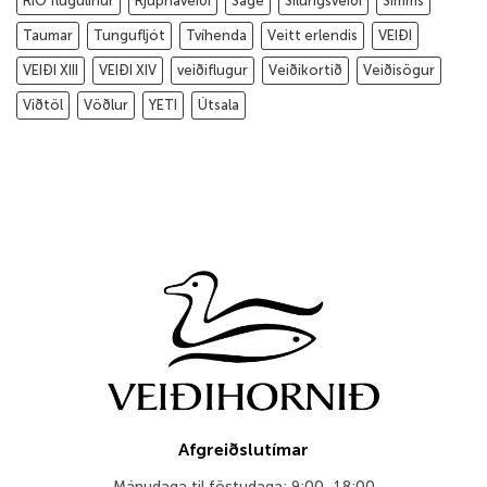
RIO flugulínur
Rjúpnaveiði
Sage
Silungsveiði
Simms
Taumar
Tungufljót
Tvíhenda
Veitt erlendis
VEIÐI
VEIÐI XIII
VEIÐI XIV
veiðiflugur
Veiðikortið
Veiðisögur
Viðtöl
Vöðlur
YETI
Útsala
Afgreiðslutímar
Mánudaga til föstudaga: 9:00–18:00