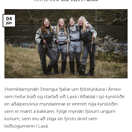
POSTED ON
4. JÚNÍ, 2026
BY
ADMIN
04
jún
Heimildamyndin Strengur fjallar um fjölskylduna í Árnesi
sem hefur búið og starfað við Laxá í Aðaldal í sjö kynslóðir
en aðalpersónur myndarinnar er einmitt nýja kynslóðin
sem er mætt á bakkann. Fylgir myndin fjórum ungum
konum, sem eru að stíga sín fyrstu skref sem
leiðsögumenn í Laxá.