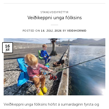
STANGVEIÐIFRÉTTIR
Veiðikeppni unga fólksins
POSTED ON
16. JÚLÍ, 2026
BY
VEIÐIHORNIÐ
16
júl
Veiðikeppni unga fólksins hófst á sumardaginn fyrsta og