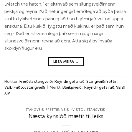
„Match the hatch,“ er eitthvað sem silungsveiðimenn
þekkja og reyna. Það hefur gengið erfiðlega að þýða þessa
stuttu lykilsetningu þannig að hún hljómi jafnvel og upp á
enskuna. Eltu klakið, fylgstu með klakinu, er það sem hún
segir. Það er nákvæmlega það sem mjög margir
silungsveiðimenn reyna að gera. Átta sig á því hvaða
skordýr/flugur eru
LESA MEIRA
→
Flokkur:
Fræðsla stangveiði
,
Reyndir gefa ráð
,
Stangveiðifréttir
,
VEIÐI-viðtöl stangveiði
|
Merkt:
Bleikjuveiði
,
Reyndir gefa ráð
,
VEIÐI
XIV
STANGVEIÐIFRÉTTIR
,
VEIÐI-VIÐTÖL STANGVEIÐI
Næsta kynslóð mætir til leiks