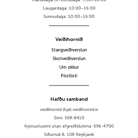
Laugardaga: 10:00–16:00
Sunnudaga: 10:00–16:00
Veiðihornið
Stangveiðiverslun
Skotveiðiverslun
Um okkur
Póstlisti
Hafðu samband
veidihornid (hjá) veidihornid.is
Sími: 568-8410
Þjónustusími utan afgreiðslutíma: 696-4700
Síðumúli 8, 108 Reykjavík