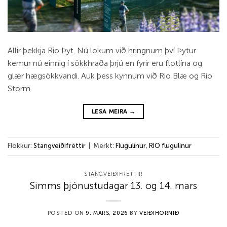
Allir þekkja Rio Þyt. Nú lokum við hringnum því Þytur
kemur nú einnig í sökkhraða þrjú en fyrir eru flotlína og
glær hægsökkvandi. Auk þess kynnum við Rio Blæ og Rio
Storm.
LESA MEIRA
→
Flokkur:
Stangveiðifréttir
|
Merkt:
Flugulínur
,
RIO flugulínur
STANGVEIÐIFRÉTTIR
Simms þjónustudagar 13. og 14. mars
POSTED ON
9. MARS, 2026
BY
VEIÐIHORNIÐ