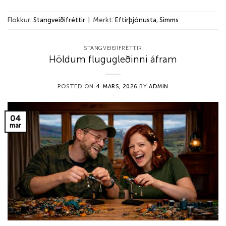
Flokkur:
Stangveiðifréttir
|
Merkt:
Eftirþjónusta
,
Simms
STANGVEIÐIFRÉTTIR
Höldum flugugleðinni áfram
POSTED ON
4. MARS, 2026
BY
ADMIN
04
mar