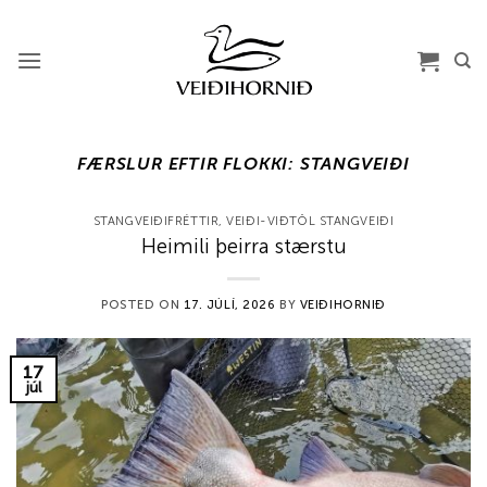
Skip
to
content
FÆRSLUR EFTIR FLOKKI:
STANGVEIÐI
STANGVEIÐIFRÉTTIR
,
VEIÐI-VIÐTÖL STANGVEIÐI
Heimili þeirra stærstu
POSTED ON
17. JÚLÍ, 2026
BY
VEIÐIHORNIÐ
17
júl