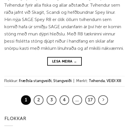
Tvíhendur fyrir alla fiska og allar aðstæður. Tvíhendur sem
ráða jafnt við Skagit, Scandi og hefðbundnar Spey línur.
Hin nýja SAGE Spey R8 er ólík öllum tvíhendum sem
komið hafa úr smiðju SAGE undanfarin ár því hér er komin
stöng með mun dýpri hleðslu. Með R8 tækninni vinnur
þessi fislétta stöng djúpt niður í handfang en skilar afar
snörpu kasti með miklum línuhraða og af mikilli nákvæmni.
LESA MEIRA
→
Flokkur:
Fræðsla stangveiði
,
Stangveiði
|
Merkt:
Tvíhenda
,
VEIÐI XIII
1
2
3
4
…
17
FLOKKAR