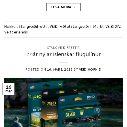
LESA MEIRA
→
Flokkur:
Stangveiðifréttir
,
VEIÐI-viðtöl stangveiði
|
Merkt:
VEIÐI XIV
,
Veitt erlendis
STANGVEIÐIFRÉTTIR
Þrjár nýjar íslenskar flugulínur
POSTED ON
16. MARS, 2026
BY
VEIÐIHORNIÐ
16
mar