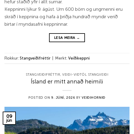
hefur staðið yfir í allt sumar.
Keppninni lýkur 9. ágúst. Um 600 börn og ungmenni eru
skráð í keppnina og hafa á þriðja hundrað myndir verið
birtar í myndasafni keppninnar.
LESA MEIRA
→
Flokkur:
Stangveiðifréttir
|
Merkt:
Veiðikeppni
STANGVEIÐIFRÉTTIR
,
VEIÐI-VIÐTÖL STANGVEIÐI
Ísland er mitt annað heimili
POSTED ON
9. JÚNÍ, 2026
BY
VEIÐIHORNIÐ
09
jún