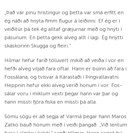
„Það var pínu hrist­ing­ur og þetta var smá erfitt en
ég náði að hnýta fimm flug­ur á leiðinni. Ef ég er í
veiðitúr þá tek ég alltaf græj­urn­ar með og hnýti í
pás­un­um. En þetta gekk al­veg allt í lagi. Ég hnýtti
ská­skor­inn Skugga og fleiri.“
Hilm­ar hef­ur farið tölu­vert mikið að veiða í vor en
hefði al­veg viljað fara oft­ar. Hann er bú­inn að fara í
Fos­sál­ana, og tvisvar á Kár­astaði í Þing­valla­vatni.
Heppn­in hef­ur ekki al­veg verið hon­um í vor. Fos­
sál­ar voru í mikl­um vexti þegar hann var þar og
hann missti fjóra fiska en missti þá alla.
Sömu sögu er að segja af Varmá þegar hann Mar­os
Zat­ko bauð hon­um með í veiði þangað. „Við lent­um
bara í al­gjöru kakói,“ sagði Hilm­ar. Hann seg­ist bú­