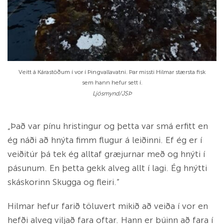
Veitt á Kára­stöðum í vor í Þing­valla­vatni. Þar missti Hilm­ar stærsta fisk
sem hann hef­ur sett í.
Ljós­mynd/​JSÞ
„Það var pínu hrist­ing­ur og þetta var smá erfitt en
ég náði að hnýta fimm flug­ur á leiðinni. Ef ég er í
veiðitúr þá tek ég alltaf græj­urn­ar með og hnýti í
pás­un­um. En þetta gekk al­veg allt í lagi. Ég hnýtti
ská­skor­inn Skugga og fleiri.“
Hilm­ar hef­ur farið tölu­vert mikið að veiða í vor en
hefði al­veg viljað fara oft­ar. Hann er bú­inn að fara í