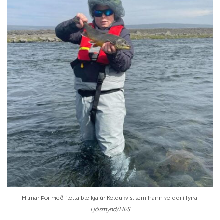
Hilm­ar Þór með flotta bleikja úr Köldu­kvísl sem hann veiddi í fyrra.
Ljós­mynd/​HÞS