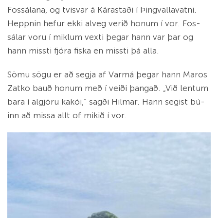
Fos­sál­ana, og tvisvar á Kár­astaði í Þing­valla­vatni.
Heppn­in hef­ur ekki al­veg verið hon­um í vor. Fos­
sál­ar voru í mikl­um vexti þegar hann var þar og
hann missti fjóra fiska en missti þá alla.
Sömu sögu er að segja af Varmá þegar hann Mar­os
Zat­ko bauð hon­um með í veiði þangað. „Við lent­um
bara í al­gjöru kakói,“ sagði Hilm­ar. Hann seg­ist bú­
inn að missa allt of mikið í vor.