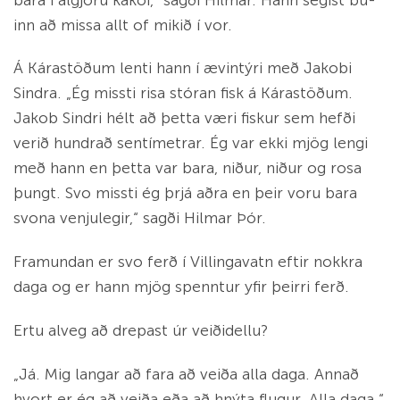
inn að missa allt of mikið í vor.
Á Kára­stöðum lenti hann í æv­in­týri með Jakobi
Sindra. „Ég missti risa stór­an fisk á Kára­stöðum.
Jakob Sindri hélt að þetta væri fisk­ur sem hefði
verið hundrað sentí­metr­ar. Ég var ekki mjög lengi
með hann en þetta var bara, niður, niður og rosa
þungt. Svo missti ég þrjá aðra en þeir voru bara
svona venju­leg­ir,“ sagði Hilm­ar Þór.
Framund­an er svo ferð í Vill­inga­vatn eft­ir nokkra
daga og er hann mjög spennt­ur yfir þeirri ferð.
Ertu al­veg að drep­ast úr veiðidellu?
„Já. Mig lang­ar að fara að veiða alla daga. Annað
hvort er ég að veiða eða að hnýta flug­ur. Alla daga.“