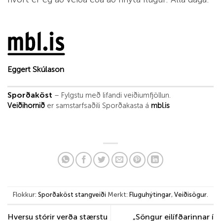
Eggert Skúlason
Sporðaköst
– Fylgstu með lifandi veiðiumfjöllun.
Veiðihornið
er samstarfsaðili Sporðakasta á
mbl.is
Flokkur:
Sporðaköst stangveiði
Merkt:
Fluguhýtingar
,
Veiðisögur
.
Hversu stórir verða stærstu
„Söngur eilífðarinnar í