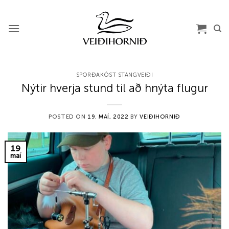
Skip
to
content
SPORÐAKÖST STANGVEIÐI
Nýtir hverja stund til að hnýta flugur
POSTED ON
19. MAÍ, 2022
BY
VEIÐIHORNIÐ
19
maí