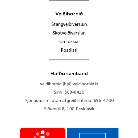
Veiðihornið
Stangveiðiverslun
Skotveiðiverslun
Um okkur
Póstlisti
Hafðu samband
veidihornid (hjá) veidihornid.is
Sími: 568-8410
Þjónustusími utan afgreiðslutíma: 696-4700
Síðumúli 8, 108 Reykjavík