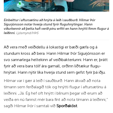
Einbeittur í aftursætinu að hnýta á leið í sauðburð. Hilmar Þór
Sigurjónsson notar hverja stund fyrir fluguhnýtingar. Hann
viðurkennir að þetta hafi verið pínu erfitt en hann hnýtti fimm flugur á
leiðinni.
Ljósmynd/HÞS
Að vera með veiðidellu á loka­stigi er bæði gæfa og á
stund­um kross að bera. Hann Hilm­ar Þór Sig­ur­jóns­son er
svo sann­ar­lega heltek­inn af veiðibakt­erí­unni. Hann er, þrátt
fyr­ir að vera bara tólf ára gam­all, orðinn liðtæk­ur flugu­
hnýt­ari. Hann nýt­ir líka hverja stund sem gefst fyr­ir þá iðju.
Hilm­ar var í gær á leið í sauðburð. Hann ákvað að nota
tím­ann sem ferðalagið tók og hnýtti flug­ur í aft­ur­sæt­inu á
leiðinni. „Já. Ég hef oft hnýtt í bíln­um þegar við erum að
veiða en nú fannst mér bara fínt að nota tím­ann á leiðinni,“
sagði Hilm­ar Þór í sam­tali við
Sporðaköst
.