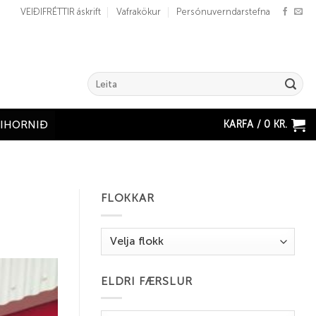
VEIÐIFRÉTTIR áskrift
Vafrakökur
Persónuverndarstefna
Search
for:
KARFA /
0
KR.
ÐIHORNIÐ
FLOKKAR
Flokkar
ELDRI FÆRSLUR