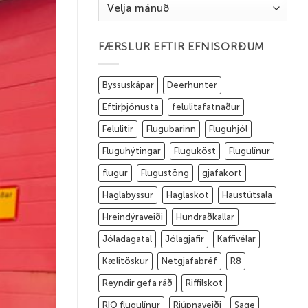
Eldri
færslur
FÆRSLUR EFTIR EFNISORÐUM
Byssuskápar
Deerhunter
Eftirþjónusta
felulitafatnaður
Felulitir
Flugubarinn
Fluguhjól
Fluguhýtingar
Fluguköst
Flugulínur
flugur
Flugustöng
gjafakort
Haglabyssur
Haglaskot
Haustútsala
Hreindýraveiði
Hundraðkallar
Jóladagatal
Jólagjafir
Kaffivélar
Kælitöskur
Netgjafabréf
R8
Reyndir gefa ráð
Riffilskot
RIO flugulínur
Rjúpnaveiði
Sage