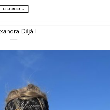
LESA MEIRA
→
xandra Diljá I