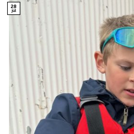
28
júl