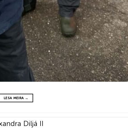
LESA MEIRA
→
xandra Diljá II