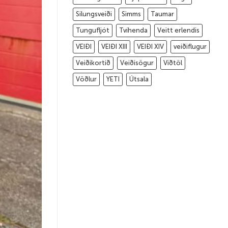
Silungsveiði
Simms
Taumar
Tungufljót
Tvíhenda
Veitt erlendis
VEIÐI
VEIÐI XIII
VEIÐI XIV
veiðiflugur
Veiðikortið
Veiðisögur
Viðtöl
Vöðlur
YETI
Útsala