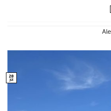
Ale
28
júl