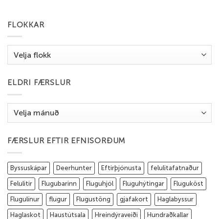
FLOKKAR
Flokkar
ELDRI FÆRSLUR
Eldri
færslur
FÆRSLUR EFTIR EFNISORÐUM
Byssuskápar
Deerhunter
Eftirþjónusta
felulitafatnaður
Felulitir
Flugubarinn
Fluguhjól
Fluguhýtingar
Fluguköst
Flugulínur
flugur
Flugustöng
gjafakort
Haglabyssur
Haglaskot
Haustútsala
Hreindýraveiði
Hundraðkallar