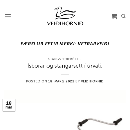
Skip
to
content
FÆRSLUR EFTIR MERKI:
VETRARVEIÐI
STANGVEIÐIFRÉTTIR
Ísborar og stangarsett í úrvali.
POSTED ON
18. MARS, 2022
BY
VEIÐIHORNIÐ
18
mar