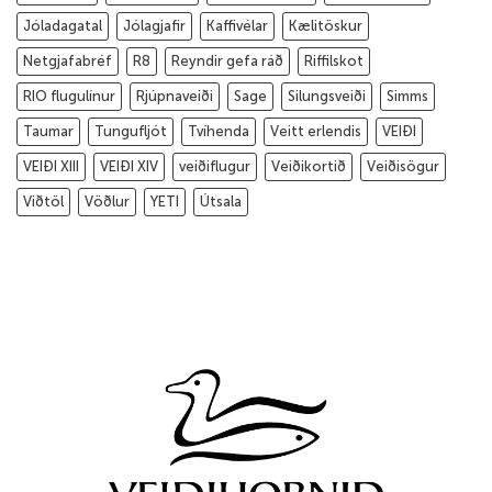
Jóladagatal
Jólagjafir
Kaffivélar
Kælitöskur
Netgjafabréf
R8
Reyndir gefa ráð
Riffilskot
RIO flugulínur
Rjúpnaveiði
Sage
Silungsveiði
Simms
Taumar
Tungufljót
Tvíhenda
Veitt erlendis
VEIÐI
VEIÐI XIII
VEIÐI XIV
veiðiflugur
Veiðikortið
Veiðisögur
Viðtöl
Vöðlur
YETI
Útsala