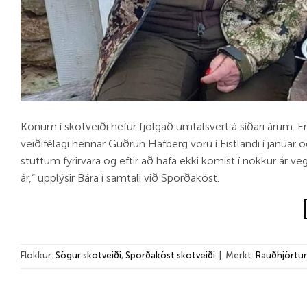
Kon­um í skot­veiði hef­ur fjölgað um­tals­vert á síðari árum. Er
veiðifé­lagi henn­ar Guðrún Haf­berg voru í Eistlandi í janú­ar
stutt­um fyr­ir­vara og eft­ir að hafa ekki kom­ist í nokk­ur ár
ár,“ upp­lýs­ir Bára í sam­tali við Sporðaköst.
Flokkur:
Sögur skotveiði
,
Sporðaköst skotveiði
|
Merkt:
Rauðhjörtur