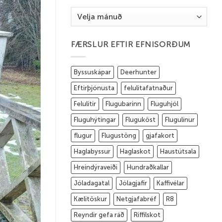
Eldri
færslur
FÆRSLUR EFTIR EFNISORÐUM
Byssuskápar
Deerhunter
Eftirþjónusta
felulitafatnaður
Felulitir
Flugubarinn
Fluguhjól
Fluguhýtingar
Fluguköst
Flugulínur
flugur
Flugustöng
gjafakort
Haglabyssur
Haglaskot
Haustútsala
Hreindýraveiði
Hundraðkallar
Jóladagatal
Jólagjafir
Kaffivélar
Kælitöskur
Netgjafabréf
R8
Reyndir gefa ráð
Riffilskot