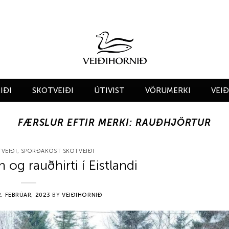
IÐI
SKOTVEIÐI
ÚTIVIST
VÖRUMERKI
VEI
FÆRSLUR EFTIR MERKI:
RAUÐHJÖRTUR
VEIÐI
,
SPORÐAKÖST SKOTVEIÐI
n og rauðhirti í Eistlandi
2. FEBRÚAR, 2023
BY
VEIÐIHORNIÐ