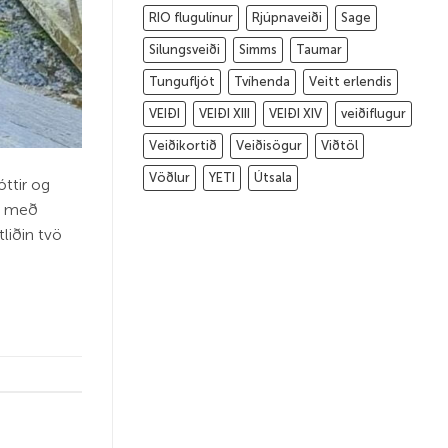
RIO flugulínur
Rjúpnaveiði
Sage
Silungsveiði
Simms
Taumar
Tungufljót
Tvíhenda
Veitt erlendis
VEIÐI
VEIÐI XIII
VEIÐI XIV
veiðiflugur
Veiðikortið
Veiðisögur
Viðtöl
Vöðlur
YETI
Útsala
tt­ir og
pp með
tliðin tvö