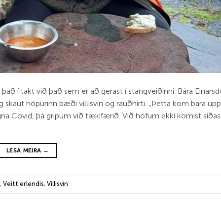
 það í takt við það sem er að ger­ast í stang­veiðinni. Bára Ein­ars­dó
 og skaut hóp­ur­inn bæði vill­is­vín og rauðhirti. „Þetta kom bara u
 vegna Covid, þá grip­um við tæki­færið. Við höf­um ekki kom­ist síðas
LESA MEIRA
→
,
Veitt erlendis
,
Villisvín