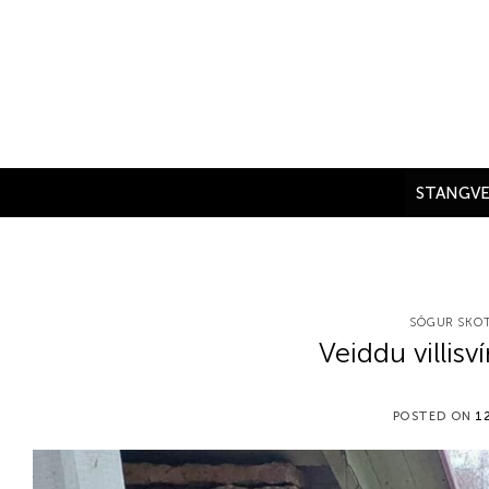
Skip
to
content
STANGVE
SÖGUR SKOT
Veiddu villisví
POSTED ON
1