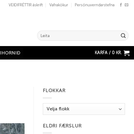
VEIÐIFRÉTTIR áskrift
Vafrakökur
Persónuverndarstefna
Search
for:
KARFA /
0
KR.
ÐIHORNIÐ
FLOKKAR
Flokkar
ELDRI FÆRSLUR