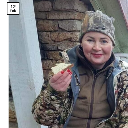
12
feb