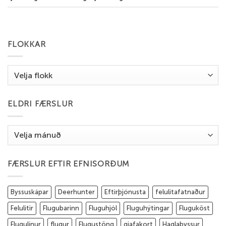
FLOKKAR
Flokkar
ELDRI FÆRSLUR
Eldri
færslur
FÆRSLUR EFTIR EFNISORÐUM
Byssuskápar
Deerhunter
Eftirþjónusta
felulitafatnaður
Felulitir
Flugubarinn
Fluguhjól
Fluguhýtingar
Fluguköst
Flugulínur
flugur
Flugustöng
gjafakort
Haglabyssur