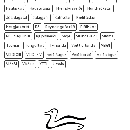
Haglaskot
Haustútsala
Hreindýraveiði
Hundraðkallar
Jóladagatal
Jólagjafir
Kaffivélar
Kælitöskur
Netgjafabréf
R8
Reyndir gefa ráð
Riffilskot
RIO flugulínur
Rjúpnaveiði
Sage
Silungsveiði
Simms
Taumar
Tungufljót
Tvíhenda
Veitt erlendis
VEIÐI
VEIÐI XIII
VEIÐI XIV
veiðiflugur
Veiðikortið
Veiðisögur
Viðtöl
Vöðlur
YETI
Útsala