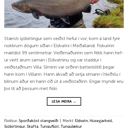
Stærsti sjó­birt­ing­ur sem veiðst hef­ur í vor, kom á land fyr­ir
nokkr­um dög­um síðan í Eld­vatni í Meðallandi. Fisk­ur­inn
mæld­ist 99 sentí­metr­ar. Veiðimaður­inn sem fékk hann hef­
ur veitt árum sam­an í Eld­vatn­inu og var stadd­ur í
veiðistaðnum Villa. Sím­inn var orðinn batte­rís­lít­ill þegar
hann kom í Vill­ann. Hann ákvað að setja sím­ann í hleðslu í
bíln­um áður en hann óð út á veiðistaðinn. Eng­ar mynd­ir eru
því til að þess­um met fiski.
LESA MEIRA
→
Flokkur:
Sporðaköst stangveiði
|
Merkt:
Eldvatn
,
Húseyjarkvísl
,
Sjóbirtingur
,
Skaftá
,
Tungufljót
,
Tungulækur