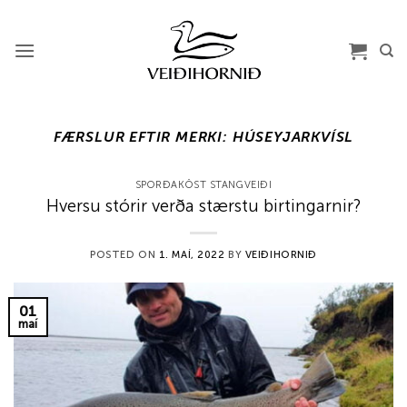
Skip
to
content
FÆRSLUR EFTIR MERKI:
HÚSEYJARKVÍSL
SPORÐAKÖST STANGVEIÐI
Hversu stórir verða stærstu birtingarnir?
POSTED ON
1. MAÍ, 2022
BY
VEIÐIHORNIÐ
01
maí