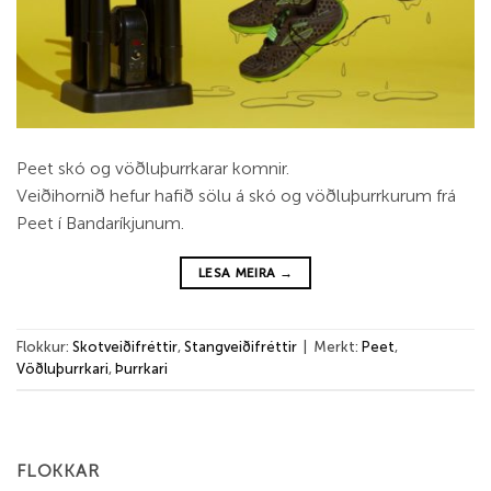
Peet skó og vöðluþurrkarar komnir.
Veiðihornið hefur hafið sölu á skó og vöðluþurrkurum frá
Peet í Bandaríkjunum.
LESA MEIRA
→
Flokkur:
Skotveiðifréttir
,
Stangveiðifréttir
|
Merkt:
Peet
,
Vöðluþurrkari
,
Þurrkari
FLOKKAR