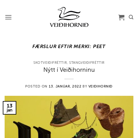
Skip
to
content
FÆRSLUR EFTIR MERKI:
PEET
SKOTVEIÐIFRÉTTIR
,
STANGVEIÐIFRÉTTIR
Nýtt í Veiðihorninu
POSTED ON
13. JANÚAR, 2022
BY
VEIÐIHORNIÐ
13
jan