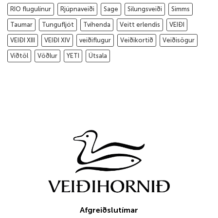
RIO flugulínur
Rjúpnaveiði
Sage
Silungsveiði
Simms
Taumar
Tungufljót
Tvíhenda
Veitt erlendis
VEIÐI
VEIÐI XIII
VEIÐI XIV
veiðiflugur
Veiðikortið
Veiðisögur
Viðtöl
Vöðlur
YETI
Útsala
Afgreiðslutímar