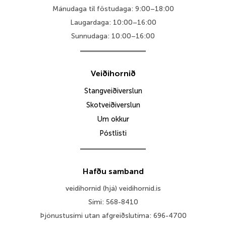
Mánudaga til föstudaga: 9:00–18:00
Laugardaga: 10:00–16:00
Sunnudaga: 10:00–16:00
Veiðihornið
Stangveiðiverslun
Skotveiðiverslun
Um okkur
Póstlisti
Hafðu samband
veidihornid (hjá) veidihornid.is
Sími: 568-8410
Þjónustusími utan afgreiðslutíma: 696-4700