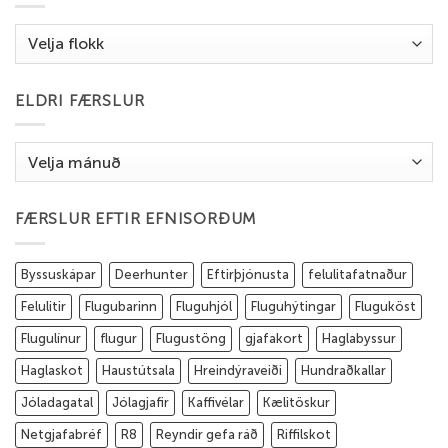
Flokkar
ELDRI FÆRSLUR
Eldri
færslur
FÆRSLUR EFTIR EFNISORÐUM
Byssuskápar
Deerhunter
Eftirþjónusta
felulitafatnaður
Felulitir
Flugubarinn
Fluguhjól
Fluguhýtingar
Fluguköst
Flugulínur
flugur
Flugustöng
gjafakort
Haglabyssur
Haglaskot
Haustútsala
Hreindýraveiði
Hundraðkallar
Jóladagatal
Jólagjafir
Kaffivélar
Kælitöskur
Netgjafabréf
R8
Reyndir gefa ráð
Riffilskot