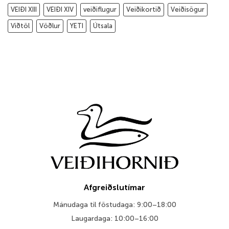
VEIÐI XIII
VEIÐI XIV
veiðiflugur
Veiðikortið
Veiðisögur
Viðtöl
Vöðlur
YETI
Útsala
Afgreiðslutímar
Mánudaga til föstudaga: 9:00–18:00
Laugardaga: 10:00–16:00