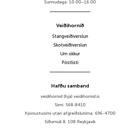
Sunnudaga: 10:00–16:00
Veiðihornið
Stangveiðiverslun
Skotveiðiverslun
Um okkur
Póstlisti
Hafðu samband
veidihornid (hjá) veidihornid.is
Sími: 568-8410
Þjónustusími utan afgreiðslutíma: 696-4700
Síðumúli 8, 108 Reykjavík