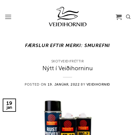
Skip
to
content
FÆRSLUR EFTIR MERKI:
SMUREFNI
SKOTVEIÐIFRÉTTIR
Nýtt í Veiðihorninu
POSTED ON
19. JANÚAR, 2022
BY
VEIÐIHORNIÐ
19
jan