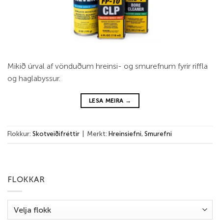
Mikið úrval af vönduðum hreinsi- og smurefnum fyrir riffla
og haglabyssur.
LESA MEIRA
→
Flokkur:
Skotveiðifréttir
|
Merkt:
Hreinsiefni
,
Smurefni
FLOKKAR
Flokkar