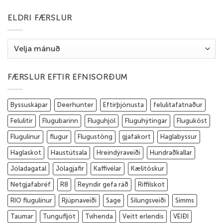
ELDRI FÆRSLUR
Eldri
færslur
FÆRSLUR EFTIR EFNISORÐUM
Byssuskápar
Deerhunter
Eftirþjónusta
felulitafatnaður
Felulitir
Flugubarinn
Fluguhjól
Fluguhýtingar
Fluguköst
Flugulínur
flugur
Flugustöng
gjafakort
Haglabyssur
Haglaskot
Haustútsala
Hreindýraveiði
Hundraðkallar
Jóladagatal
Jólagjafir
Kaffivélar
Kælitöskur
Netgjafabréf
R8
Reyndir gefa ráð
Riffilskot
RIO flugulínur
Rjúpnaveiði
Sage
Silungsveiði
Simms
Taumar
Tungufljót
Tvíhenda
Veitt erlendis
VEIÐI