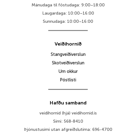
Mánudaga til föstudaga: 9:00–18:00
Laugardaga: 10:00–16:00
Sunnudaga: 10:00–16:00
Veiðihornið
Stangveiðiverslun
Skotveiðiverslun
Um okkur
Póstlisti
Hafðu samband
veidihornid (hjá) veidihornid.is
Sími: 568-8410
Þjónustusími utan afgreiðslutíma: 696-4700