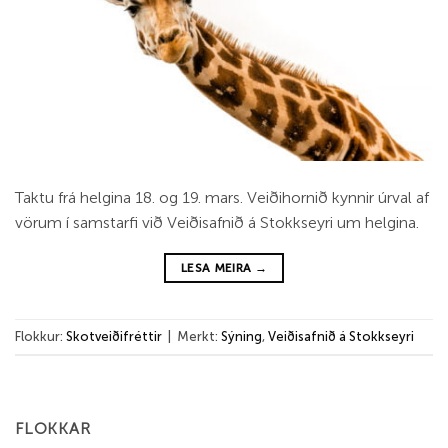
Taktu frá helgina 18. og 19. mars. Veiðihornið kynnir úrval af
vörum í samstarfi við Veiðisafnið á Stokkseyri um helgina.
LESA MEIRA
→
Flokkur:
Skotveiðifréttir
|
Merkt:
Sýning
,
Veiðisafnið á Stokkseyri
FLOKKAR