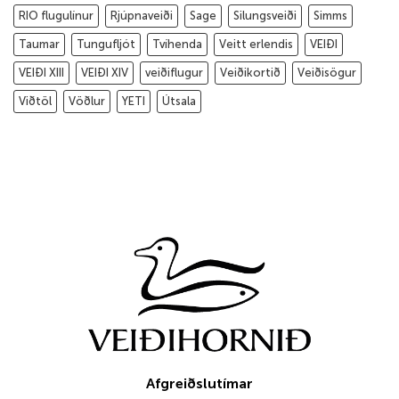
RIO flugulínur
Rjúpnaveiði
Sage
Silungsveiði
Simms
Taumar
Tungufljót
Tvíhenda
Veitt erlendis
VEIÐI
VEIÐI XIII
VEIÐI XIV
veiðiflugur
Veiðikortið
Veiðisögur
Viðtöl
Vöðlur
YETI
Útsala
Afgreiðslutímar