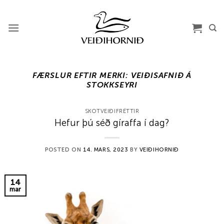
Skip
to
content
FÆRSLUR EFTIR MERKI:
VEIÐISAFNIÐ Á
STOKKSEYRI
SKOTVEIÐIFRÉTTIR
Hefur þú séð gíraffa í dag?
POSTED ON
14. MARS, 2023
BY
VEIÐIHORNIÐ
14
mar