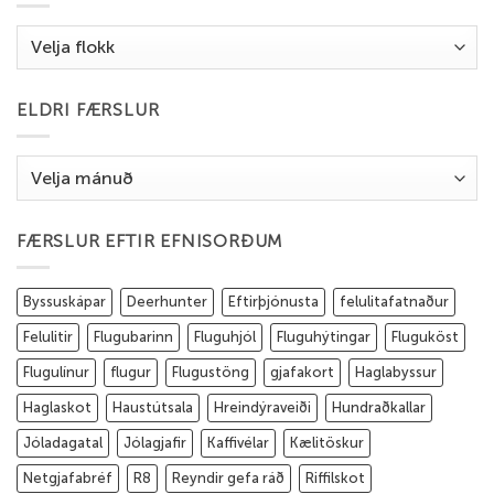
Flokkar
ELDRI FÆRSLUR
Eldri
færslur
FÆRSLUR EFTIR EFNISORÐUM
Byssuskápar
Deerhunter
Eftirþjónusta
felulitafatnaður
Felulitir
Flugubarinn
Fluguhjól
Fluguhýtingar
Fluguköst
Flugulínur
flugur
Flugustöng
gjafakort
Haglabyssur
Haglaskot
Haustútsala
Hreindýraveiði
Hundraðkallar
Jóladagatal
Jólagjafir
Kaffivélar
Kælitöskur
Netgjafabréf
R8
Reyndir gefa ráð
Riffilskot