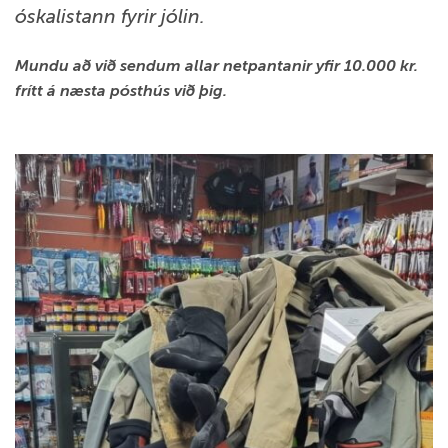
óskalistann fyrir jólin.
Mundu að við sendum allar netpantanir yfir 10.000 kr.
frítt á næsta pósthús við þig.