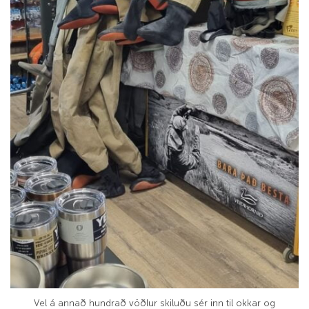
Vel á annað hundrað vöðlur skiluðu sér inn til okkar og