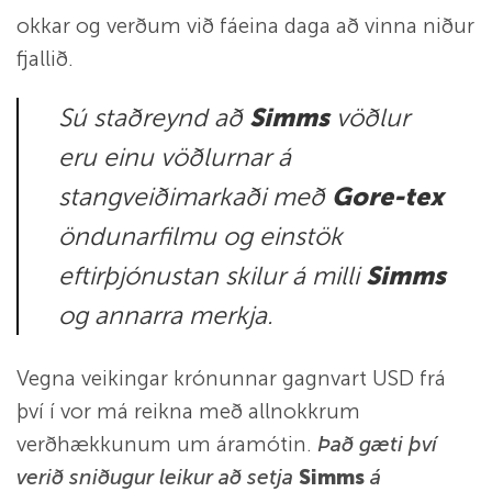
okkar og verðum við fáeina daga að vinna niður
fjallið.
Sú staðreynd að
Simms
vöðlur
eru einu vöðlurnar á
stangveiðimarkaði með
Gore-tex
öndunarfilmu og einstök
eftirþjónustan skilur á milli
Simms
og annarra merkja.
Vegna veikingar krónunnar gagnvart USD frá
því í vor má reikna með allnokkrum
verðhækkunum um áramótin.
Það gæti því
verið sniðugur leikur að setja
Simms
á