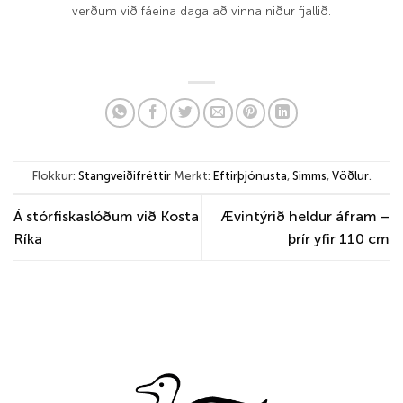
verðum við fáeina daga að vinna niður fjallið.
Flokkur:
Stangveiðifréttir
Merkt:
Eftirþjónusta
,
Simms
,
Vöðlur
.
Á stórfiskaslóðum við Kosta
Ævintýrið heldur áfram –
Ríka
þrír yfir 110 cm