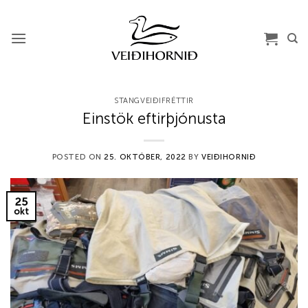
Skip
to
content
STANGVEIÐIFRÉTTIR
Einstök eftirþjónusta
POSTED ON
25. OKTÓBER, 2022
BY
VEIÐIHORNIÐ
25
okt