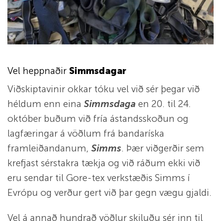
Vel heppnaðir
Simmsdagar
Viðskiptavinir okkar tóku vel við sér þegar við
héldum enn eina
Simmsdaga
en 20. til 24.
október buðum við fría ástandsskoðun og
lagfæringar á vöðlum frá bandaríska
framleiðandanum,
Simms
. Þær viðgerðir sem
krefjast sérstakra tækja og við ráðum ekki við
eru sendar til Gore-tex verkstæðis Simms í
Evrópu og verður gert við þar gegn vægu gjaldi.
Vel á annað hundrað vöðlur skiluðu sér inn til