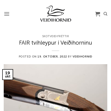
Skip
to
content
SKOTVEIÐIFRÉTTIR
FAIR tvíhleypur í Veiðihorninu
POSTED ON
19. OKTÓBER, 2022
BY
VEIÐIHORNIÐ
19
okt