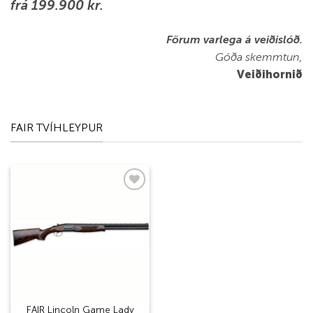
frá 199.900 kr.
Förum varlega á veiðislóð.
Góða skemmtun,
Veiðihornið
FAIR TVÍHLEYPUR
Add to
wishlist
FAIR Lincoln Game Lady