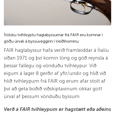
Ítölsku tvíhleyptu haglabyssurnar frá FAIR eru komnar í
góðu úrvali á byssuvegginn í Veiðihorninu.
FAIR haglabyssur hafa verið framleiddar á Ítalíu
síðan 1971 og því komin löng og góð reynsla á
þessar fallegu og vönduðu tvíhleypur. Við
eigum á lager 8 gerðir af yfir/undir og hlið við
hlið tvíhleypum frá FAIR og erum afar stolt af
því að geta boðið viðskiptavinum okkar gott
úrval af þessum vönduðu byssum.
Verð á FAIR tvíhleypum er hagstætt eða aðeins