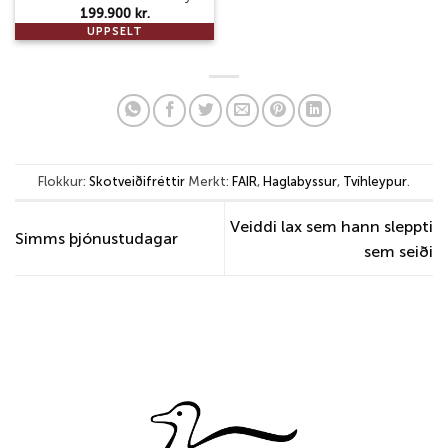
199.900
kr.
UPPSELT
Flokkur:
Skotveiðifréttir
Merkt:
FAIR
,
Haglabyssur
,
Tvíhleypur
.
Veiddi lax sem hann sleppti
Simms þjónustudagar
sem seiði