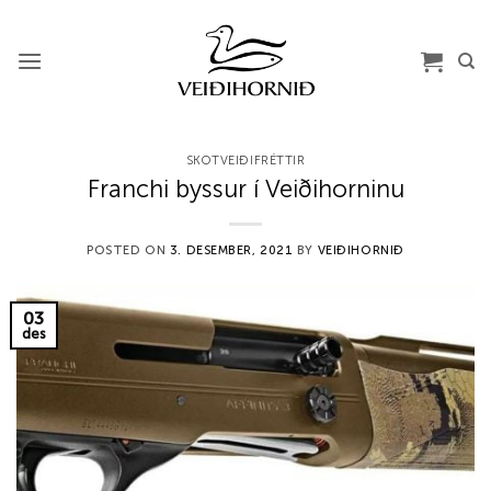
Skip
to
content
SKOTVEIÐIFRÉTTIR
Franchi byssur í Veiðihorninu
POSTED ON
3. DESEMBER, 2021
BY
VEIÐIHORNIÐ
03
des