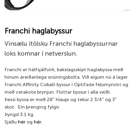
Franchi haglabyssur
Vinsælu ítölsku Franchi haglabyssurnar
loks komnar í netverslun.
Franchi er hálfsjálfvirk, bakslagsskipt haglabyssa með
hinum áreiðanlega snúningsbolta. Við eigum nú á lager
Franchi Affinity Cobalt byssur í Optifade felumynstri og
með cerakote brynjun. Flottar byssur í alla veiði.
Þessi byssa er með 28″ hlaupi og tekur 2 3/4″ og 3″
skot. Ein þrenging fylgir.
Þyngd 3.1 kg.
Sjáðu
hér
og
hér.