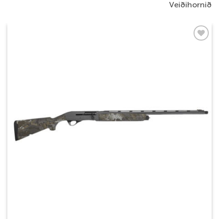
Veiðihornið
Add to
wishlist