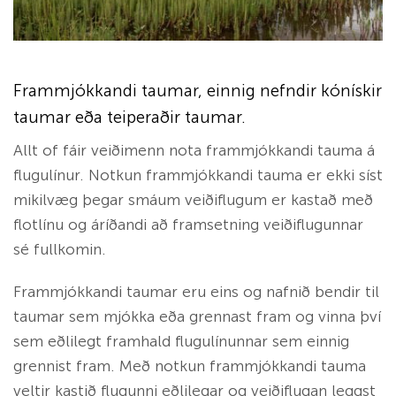
Frammjókkandi taumar, einnig nefndir kónískir
taumar eða teiperaðir taumar.
Allt of fáir veiðimenn nota frammjókkandi tauma á
flugulínur. Notkun frammjókkandi tauma er ekki síst
mikilvæg þegar smáum veiðiflugum er kastað með
flotlínu og áríðandi að framsetning veiðiflugunnar
sé fullkomin.
Frammjókkandi taumar eru eins og nafnið bendir til
taumar sem mjókka eða grennast fram og vinna því
sem eðlilegt framhald flugulínunnar sem einnig
grennist fram. Með notkun frammjókkandi tauma
veltir kastið flugunni eðlilegar og veiðiflugan leggst