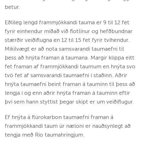
betur.
Eðlileg lengd frammjókkandi tauma er 9 til 12 fet
fyrir einhendur miðað við flotlínur og hefðbundnar
stærðir veiðiflugna en 12 til 15 fet fyrir tvíhendur.
Mikilvægt er að nota samsvarandi taumaefni til
þess að hnýta framan á taumana. Margir klippa eitt
fet framan af frammjókkandi taumum en hnýta svo
tvö fet af samsvarandi taumaefni í staðinn. Aðrir
hnýta taumaefni beint framan á tauminn til þess að
lengja í og enn aðrir hnýta framan á tauminn eftir
því sem hann styttist þegar skipt er um veiðiflugur.
Ef hnýta á flúrokarbon taumaefni framan á
frammjókkandi taum úr næloni er nauðsynlegt að
tengja með Rio taumahringjum.