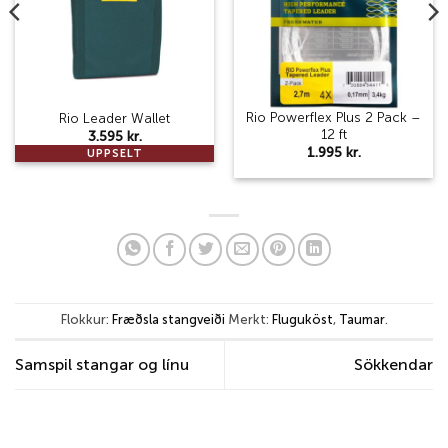
Rio Powerflex Plus 2 Pack –
Rio Leader Wallet
12 ft
3.595
kr.
1.995
kr.
UPPSELT
Flokkur:
Fræðsla stangveiði
Merkt:
Fluguköst
,
Taumar
.
Samspil stangar og línu
Sökkendar