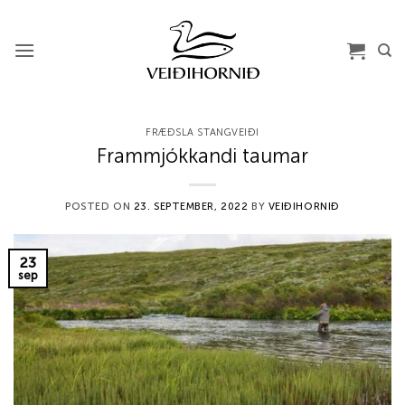
Skip
to
content
FRÆÐSLA STANGVEIÐI
Frammjókkandi taumar
POSTED ON
23. SEPTEMBER, 2022
BY
VEIÐIHORNIÐ
23
sep