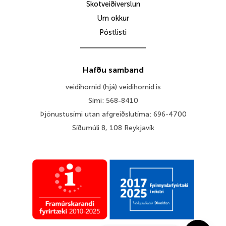
Skotveiðiverslun
Um okkur
Póstlisti
Hafðu samband
veidihornid (hjá) veidihornid.is
Sími: 568-8410
Þjónustusími utan afgreiðslutíma: 696-4700
Síðumúli 8, 108 Reykjavík