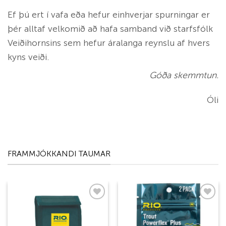
Ef þú ert í vafa eða hefur einhverjar spurningar er
þér alltaf velkomið að hafa samband við starfsfólk
Veiðihornsins sem hefur áralanga reynslu af hvers
kyns veiði.
Góða skemmtun.
Óli
FRAMMJÓKKANDI TAUMAR
Add to
Add to
wishlist
wishlist