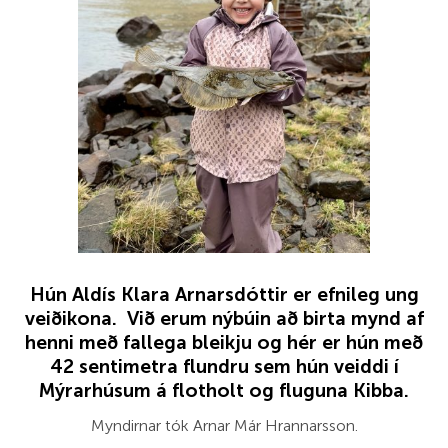
Hún Aldís Klara Arnarsdóttir er efnileg ung
veiðikona. Við erum nýbúin að birta mynd af
henni með fallega bleikju og hér er hún með
42 sentimetra flundru sem hún veiddi í
Mýrarhúsum á flotholt og fluguna Kibba.
Myndirnar tók Arnar Már Hrannarsson.