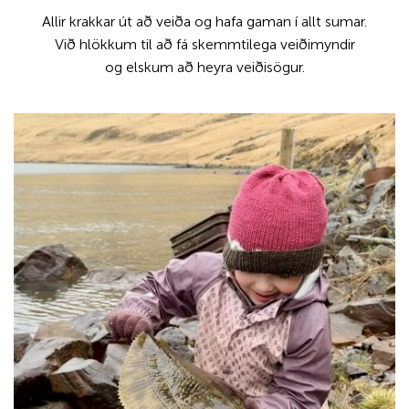
Allir krakkar út að veiða og hafa gaman í allt sumar.
Við hlökkum til að fá skemmtilega veiðimyndir
og elskum að heyra veiðisögur.