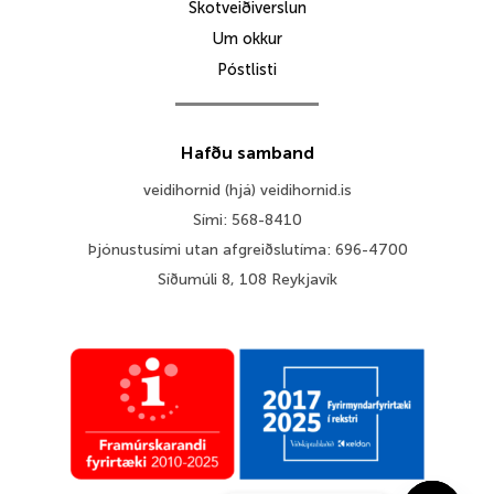
Skotveiðiverslun
Um okkur
Póstlisti
Hafðu samband
veidihornid (hjá) veidihornid.is
Sími: 568-8410
Þjónustusími utan afgreiðslutíma: 696-4700
Síðumúli 8, 108 Reykjavík