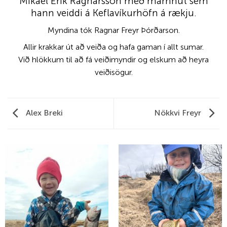
Mikael Erik Ragnarsson með marhnút sem
hann veiddi á Keflavíkurhöfn á rækju.
Myndina tók Ragnar Freyr Þórðarson.
Allir krakkar út að veiða og hafa gaman í allt sumar.
Við hlökkum til að fá veiðimyndir og elskum að heyra
veiðisögur.
Alex Breki
Nökkvi Freyr