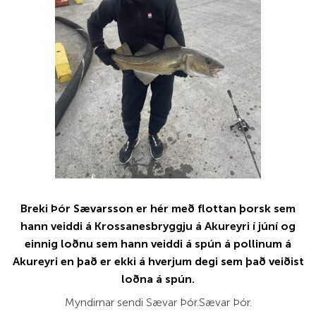
Breki Þór Sævarsson er hér með flottan þorsk sem
hann veiddi á Krossanesbryggju á Akureyri í júní og
einnig loðnu sem hann veiddi á spún á pollinum á
Akureyri en það er ekki á hverjum degi sem það veiðist
loðna á spún.
Myndirnar sendi Sævar Þór.Sævar Þór.