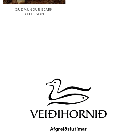
GUÐMUNDUR BJARKI
AXELSSON
Afgreiðslutímar