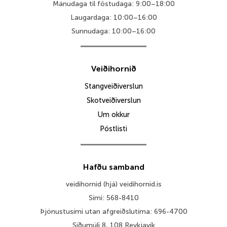
Mánudaga til föstudaga: 9:00–18:00
Laugardaga: 10:00–16:00
Sunnudaga: 10:00–16:00
Veiðihornið
Stangveiðiverslun
Skotveiðiverslun
Um okkur
Póstlisti
Hafðu samband
veidihornid (hjá) veidihornid.is
Sími: 568-8410
Þjónustusími utan afgreiðslutíma: 696-4700
Síðumúli 8, 108 Reykjavík