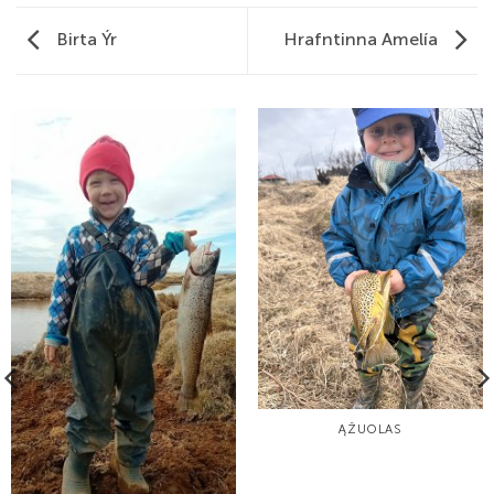
Birta Ýr
Hrafntinna Amelía
ĄŽUOLAS