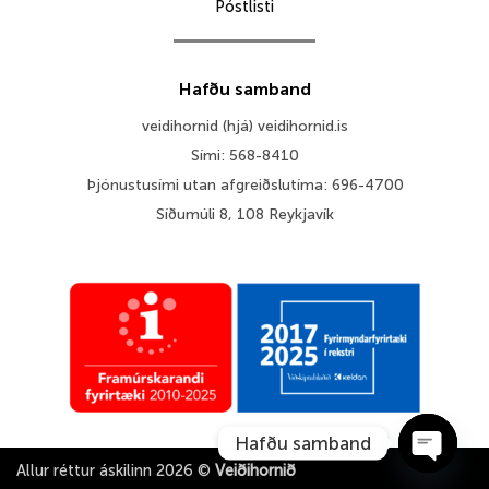
Póstlisti
Hafðu samband
veidihornid (hjá) veidihornid.is
Sími: 568-8410
Þjónustusími utan afgreiðslutíma: 696-4700
Síðumúli 8, 108 Reykjavík
Hafðu samband
Allur réttur áskilinn 2026 ©
Veiðihornið