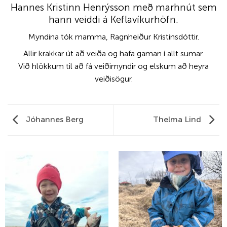
Hannes Kristinn Henrýsson með marhnút sem
hann veiddi á Keflavíkurhöfn.
Myndina tók mamma, Ragnheiður Kristinsdóttir.
Allir krakkar út að veiða og hafa gaman í allt sumar.
Við hlökkum til að fá veiðimyndir og elskum að heyra
veiðisögur.
Jóhannes Berg
Thelma Lind