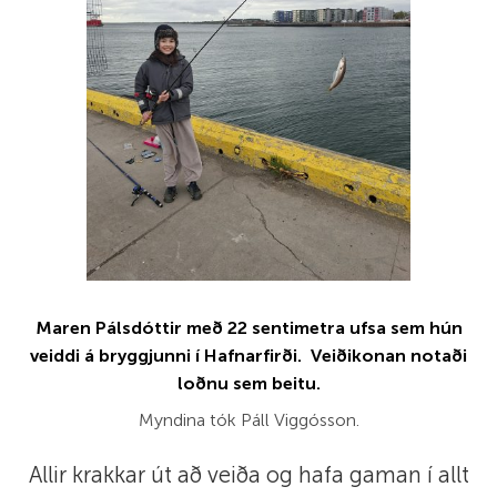
Maren Pálsdóttir með 22 sentimetra ufsa sem hún
veiddi á bryggjunni í Hafnarfirði. Veiðikonan notaði
loðnu sem beitu.
Myndina tók Páll Viggósson.
Allir krakkar út að veiða og hafa gaman í allt