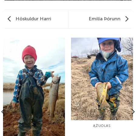
Höskuldur Harri
Emilía Þórunn
ĄŽUOLAS