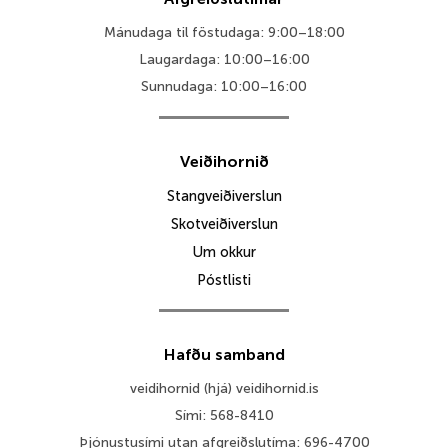
Mánudaga til föstudaga: 9:00–18:00
Laugardaga: 10:00–16:00
Sunnudaga: 10:00–16:00
Veiðihornið
Stangveiðiverslun
Skotveiðiverslun
Um okkur
Póstlisti
Hafðu samband
veidihornid (hjá) veidihornid.is
Sími: 568-8410
Þjónustusími utan afgreiðslutíma: 696-4700