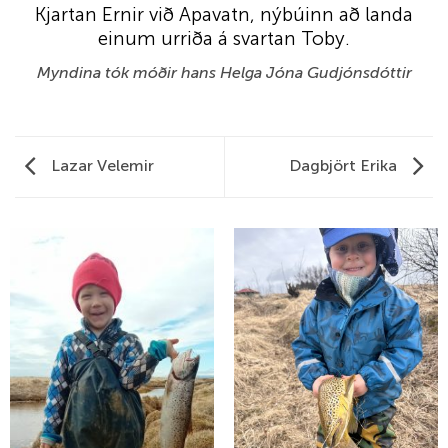
Kjartan Ernir við Apavatn, nýbúinn að landa
einum urriða á svartan Toby.
Myndina tók móðir hans Helga Jóna Gudjónsdóttir
Lazar Velemir
Dagbjört Erika