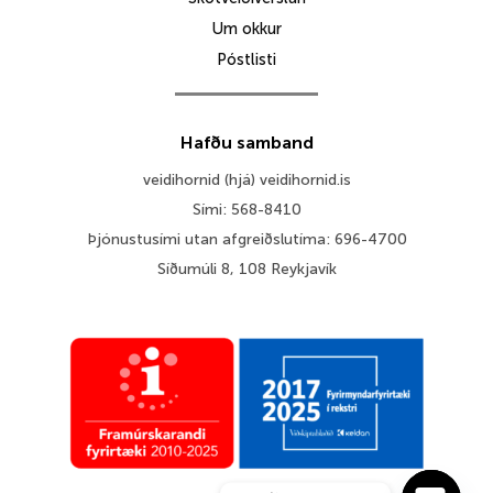
Um okkur
Póstlisti
Hafðu samband
veidihornid (hjá) veidihornid.is
Sími: 568-8410
Þjónustusími utan afgreiðslutíma: 696-4700
Síðumúli 8, 108 Reykjavík