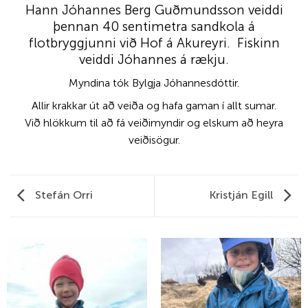
Hann Jóhannes Berg Guðmundsson veiddi
þennan 40 sentimetra sandkola á
flotbryggjunni við Hof á Akureyri. Fiskinn
veiddi Jóhannes á rækju.
Myndina tók Bylgja Jóhannesdóttir.
Allir krakkar út að veiða og hafa gaman í allt sumar.
Við hlökkum til að fá veiðimyndir og elskum að heyra
veiðisögur.
Stefán Orri
Kristján Egill