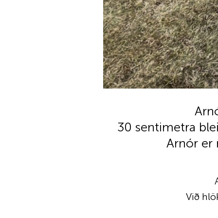
Arnó
30 sentimetra blei
Arnór er
Við hlö