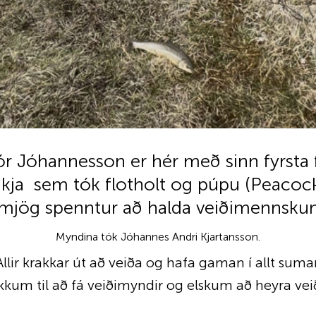
r Jóhannesson er hér með sinn fyrsta 
kja sem tók flotholt og púpu (Peacock)
 mjög spenntur að halda veiðimennskun
Myndina tók Jóhannes Andri Kjartansson.
Allir krakkar út að veiða og hafa gaman í allt sumar
kkum til að fá veiðimyndir og elskum að heyra vei