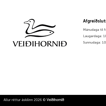
Afgreiðslu
Mánudaga til 
Laugardaga: 1
Sunnudaga: 1
Allur réttur áskilinn 2026 ©
Veiðihornið