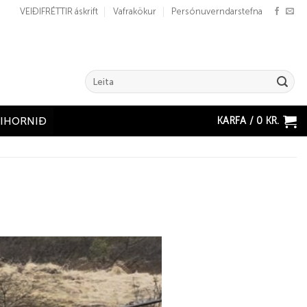
VEIÐIFRÉTTIR áskrift
Vafrakökur
Persónuverndarstefna
Search
for:
KARFA /
0
KR.
ÐIHORNIÐ