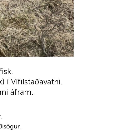
fisk.
 í Vífilstaðavatni.
ni áfram.
.
ðisögur.