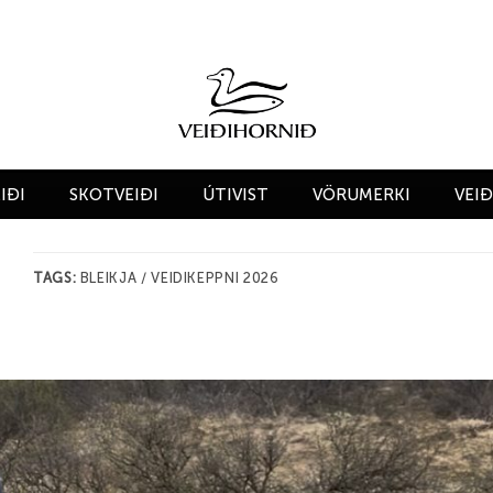
IÐI
SKOTVEIÐI
ÚTIVIST
VÖRUMERKI
VEI
TAGS:
BLEIKJA / VEIDIKEPPNI 2026