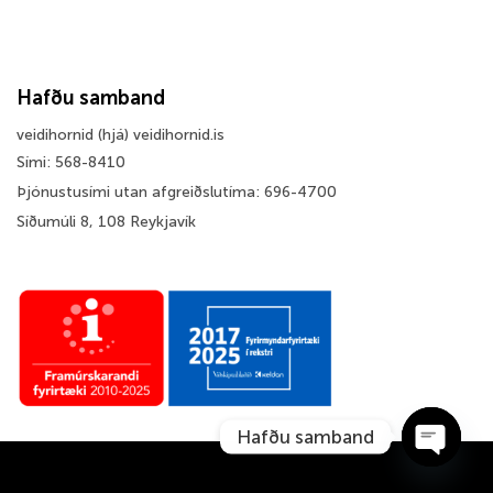
Hafðu samband
veidihornid (hjá) veidihornid.is
Sími: 568-8410
Þjónustusími utan afgreiðslutíma: 696-4700
Síðumúli 8, 108 Reykjavík
Hafðu samband
OPEN 