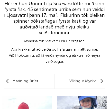
Hér er hún Unnur Lilja Snævarsdóttir með sinn
fyrsta fisk, 45 sentimetra urriða sem hún veiddi
í Ljósavatni þann 17. maí. Fiskurinn tók bleikan
spinner bókstaflega í fyrsta kasti og var
auðvitað landað með nýju bleiku
veiðistönginni.
Myndina tók Snævarr Örn Georgsson.
Allir krakkar út að veiða og hafa gaman í allt sumar.
Við hlökkum til að fá veiðimyndir og elskum að heyra
veiðisögur.
Marín og Bríet
Víkingur Myrkvi