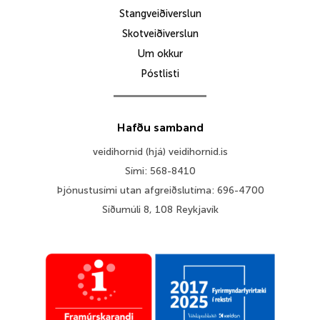
Stangveiðiverslun
Skotveiðiverslun
Um okkur
Póstlisti
Hafðu samband
veidihornid (hjá) veidihornid.is
Sími: 568-8410
Þjónustusími utan afgreiðslutíma: 696-4700
Síðumúli 8, 108 Reykjavík